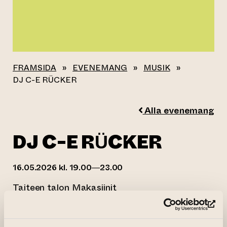
FRAMSIDA
»
EVENEMANG
»
MUSIK
»
DJ C-E RÜCKER
Alla evenemang
DJ C-E RÜCKER
16.05.2026 kl. 19.00—23.00
Taiteen talon Makasiinit
(le