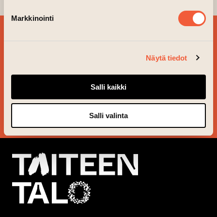
Markkinointi
BESTÄLL VÅRT
NYHETSBREV OCH
Näytä tiedot
FÖLJ VAD SOM ÄR PÅ
GÅNG!
Salli kaikki
JA TACK!
Salli valinta