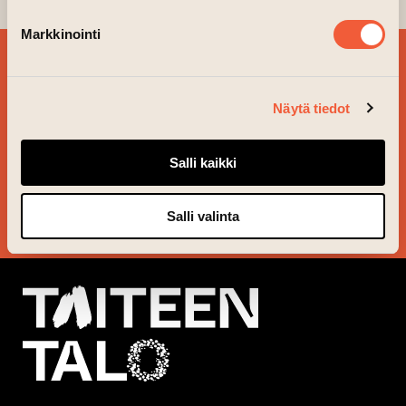
Markkinointi
BESTÄLL VÅRT
NYHETSBREV OCH
Näytä tiedot
FÖLJ VAD SOM ÄR PÅ
GÅNG!
Salli kaikki
JA TACK!
Salli valinta