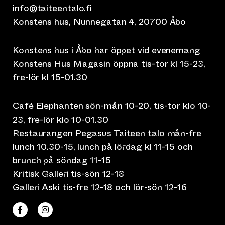
info@taiteentalo.fi
Konstens hus, Nunnegatan 4, 20700 Åbo
Konstens hus i Åbo har öppet vid
evenemang
Konstens Hus Magasin öppna tis-tor kl 15-23,
fre-lör kl 15-01.30
Café Elephanten sön-mån 10-20, tis-tor klo 10-
23, fre-lör klo 10-01.30
Restaurangen Pegasus Taiteen talo mån-fre
lunch 10.30-15, lunch på lördag kl 11-15 och
brunch på söndag 11-15
Kritisk Galleri tis-sön 12-18
Galleri Aski tis-fre 12-18 och lör-sön 12-16
(leder till annan webbtjänst)
(leder till annan webbtjänst)
Taiteen talo Facebookissa
Taiteen talo Instagramissa