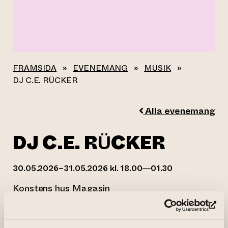
FRAMSIDA
»
EVENEMANG
»
MUSIK
»
DJ C.E. RÜCKER
Alla evenemang
DJ C.E. RÜCKER
30.05.2026–31.05.2026 kl. 18.00—01.30
Konstens hus Magasin
(le