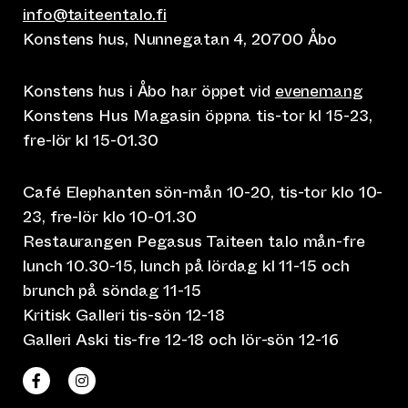
info@taiteentalo.fi
Konstens hus, Nunnegatan 4, 20700 Åbo
Konstens hus i Åbo har öppet vid
evenemang
Konstens Hus Magasin öppna tis-tor kl 15-23,
fre-lör kl 15-01.30
Café Elephanten sön-mån 10-20, tis-tor klo 10-
23, fre-lör klo 10-01.30
Restaurangen Pegasus Taiteen talo mån-fre
lunch 10.30-15, lunch på lördag kl 11-15 och
brunch på söndag 11-15
Kritisk Galleri tis-sön 12-18
Galleri Aski tis-fre 12-18 och lör-sön 12-16
(leder till annan webbtjänst)
(leder till annan webbtjänst)
Taiteen talo Facebookissa
Taiteen talo Instagramissa