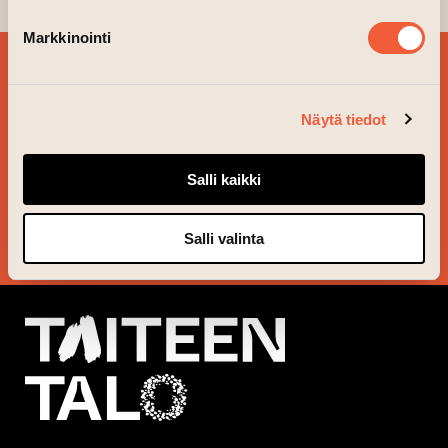
Markkinointi
BESTÄLL VÅRT
NYHETSBREV OCH
Näytä tiedot
FÖLJ VAD SOM ÄR PÅ
GÅNG!
Salli kaikki
JA TACK!
Salli valinta