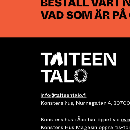
BESTÄLL VÅRT 
VAD SOM ÄR PÅ
info@taiteentalo.fi
Konstens hus, Nunnegatan 4, 20700
Konstens hus i Åbo har öppet vid
ev
Konstens Hus Magasin öppna tis-tor kl