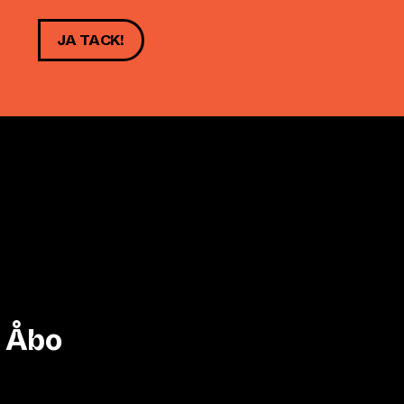
JA TACK!
i Åbo