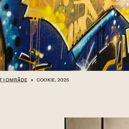
T I OMRÅDE
»
COOKIE, 2025