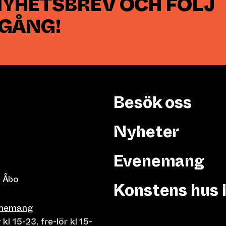
NYHETSBREV OCH FÖLJ
 GÅNG!
Besök oss
Nyheter
Evenemang
 Åbo
Konstens hus 
enemang
 15-23, fre-lör kl 15-