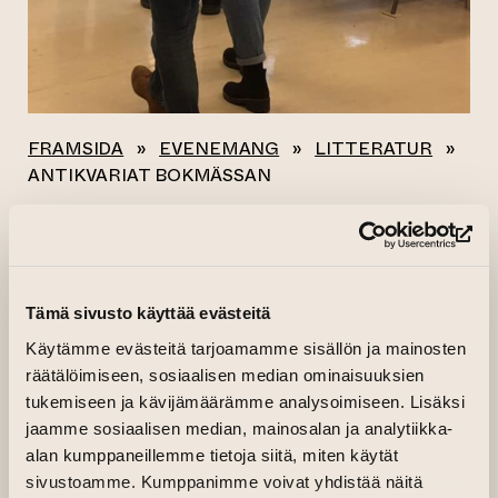
FRAMSIDA
»
EVENEMANG
»
LITTERATUR
»
ANTIKVARIAT BOKMÄSSAN
Alla evenemang
(le
ANTIKVARIAT
Tämä sivusto käyttää evästeitä
BOKMÄSSAN
Käytämme evästeitä tarjoamamme sisällön ja mainosten
räätälöimiseen, sosiaalisen median ominaisuuksien
tukemiseen ja kävijämäärämme analysoimiseen. Lisäksi
15.09.2023 kl. 10.00—18.00
jaamme sosiaalisen median, mainosalan ja analytiikka-
16.09.2023 kl. 10.00—18.00
alan kumppaneillemme tietoja siitä, miten käytät
17.09.2023 kl. 10.00—17.00
sivustoamme. Kumppanimme voivat yhdistää näitä