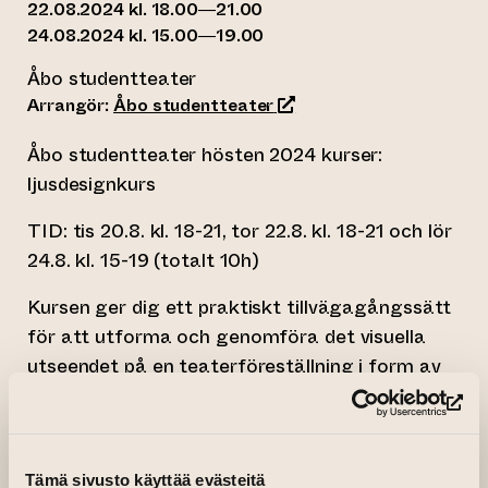
22.08.2024 kl. 18.00—21.00
24.08.2024 kl. 15.00—19.00
Åbo studentteater
(leder till annan webbtjän
Arrangör:
Åbo studentteater
Åbo studentteater hösten 2024 kurser:
ljusdesignkurs
TID: tis 20.8. kl. 18-21, tor 22.8. kl. 18-21 och lör
24.8. kl. 15-19 (totalt 10h)
Kursen ger dig ett praktiskt tillvägagångssätt
för att utforma och genomföra det visuella
utseendet på en teaterföreställning i form av
ljusdesign. Undervisningen fokuserar på att
(le
välja rätt besättningar och ljusriktningar för
att bygga upp önskade scenografier och
programmera den färdiga föreställningen.
Tämä sivusto käyttää evästeitä