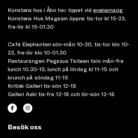
Konstens hus i Åbo har öppet vid
evenemang
Konstens Hus Magasin öppna tis-tor kl 15-23,
fre-lör kl 15-01.30
Café Elephanten sön-mån 10-20, tis-tor klo 10-
23, fre-lör klo 10-01.30
Restaurangen Pegasus Taiteen talo mån-fre
lunch 10.30-15, lunch på lördag kl 11-15 och
brunch på söndag 11-15
Kritisk Galleri tis-sön 12-18
Galleri Aski tis-fre 12-18 och lör-sön 12-16
(leder till annan webbtjänst)
(leder till annan webbtjänst)
Taiteen talo Facebookissa
Taiteen talo Instagramissa
Besök oss