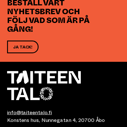
BESTÄLL VÅRT
NYHETSBREV OCH
FÖLJ VAD SOM ÄR PÅ
GÅNG!
JA TACK!
info@taiteentalo.fi
Konstens hus, Nunnegatan 4, 20700 Åbo