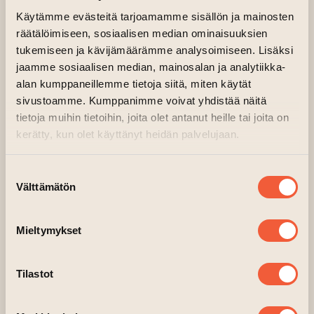
Förutom tekniska färdigheter kommer kursen
Käytämme evästeitä tarjoamamme sisällön ja mainosten
att utveckla ditt konstnärliga tänkande och din
räätälöimiseen, sosiaalisen median ominaisuuksien
tukemiseen ja kävijämäärämme analysoimiseen. Lisäksi
förmåga att tänka på föreställningar som
jaamme sosiaalisen median, mainosalan ja analytiikka-
multikonstnärliga och flerdelade helheter.
alan kumppaneillemme tietoja siitä, miten käytät
Kursen är avsedd för dem som redan har en
sivustoamme. Kumppanimme voivat yhdistää näitä
viss förståelse för teaterteknik och i synnerhet
tietoja muihin tietoihin, joita olet antanut heille tai joita on
för dem som gick TYT:s grundkurs i ljusdesign
kerätty, kun olet käyttänyt heidän palvelujaan.
hösten 2023, men alla tidigare grundkunskaper
räcker.
Suostumuksen
Välttämätön
valinta
Kursledare är Tuomas Vainionpää, som våren
2024 utexaminerades som
Mieltymykset
teatervisualiseringsinstruktör och som är en av
grundarna av det visuella teaterkollektivet
Kosmos Collective i Åbo.
Tilastot
Välkommen till kursen!