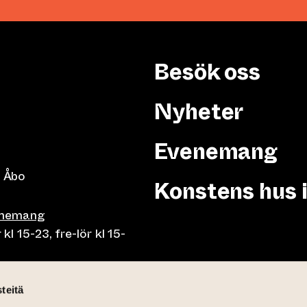
Besök oss
Nyheter
Evenemang
 Åbo
Konstens hus 
enemang
 15-23, fre-lör kl 15-
or klo 10-23, fre-lör klo
teitä