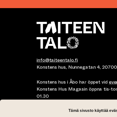
info@taiteentalo.fi
Konstens hus, Nunnegatan 4, 20700
Konstens hus i Åbo har öppet vid
ev
Konstens Hus Magasin öppna tis-tor kl
01.30
Café Elephanten sön-mån 10-20, tis-t
Tämä sivusto käyttää eväs