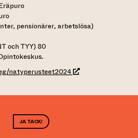
Eräpuro
uro
nter, pensionärer, arbetslösa)
NT och TYY) 80
Opintokeskus.
(leder till annan web
/reg/natyperusteet2024
JA TACK!