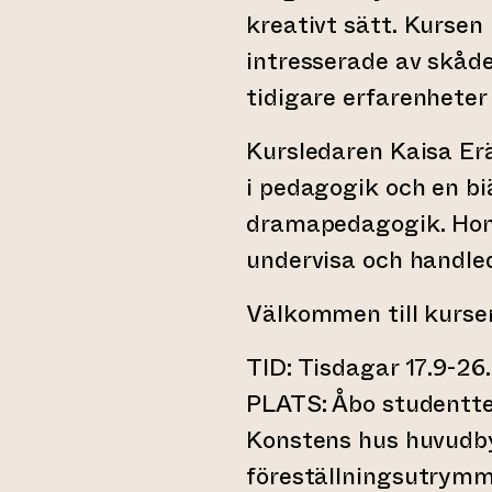
kreativt sätt. Kursen
intresserade av skåde
tidigare erfarenheter
Kursledaren Kaisa E
i pedagogik och en b
dramapedagogik. Hon 
undervisa och handled
Välkommen till kurse
TID: Tisdagar 17.9-26.1
PLATS: Åbo studentte
Konstens hus huvudb
föreställningsutrymm