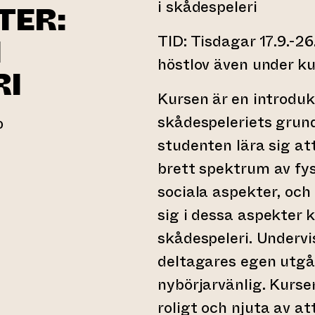
i skådespeleri
TER:
TID: Tisdagar 17.9.-26.1
I
höstlov även under ku
RI
Kursen är en introdukt
skådespeleriets grund
0
studenten lära sig at
brett spektrum av fy
l annan webbtjänst)
sociala aspekter, oc
sig i dessa aspekter k
skådespeleri. Undervi
deltagares egen utg
nybörjarvänlig. Kursen
roligt och njuta av a