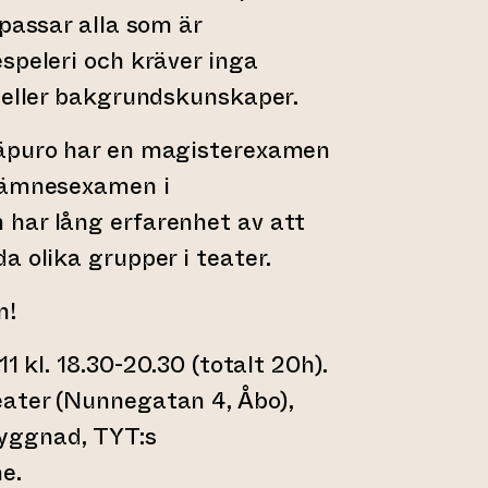
 passar alla som är
speleri och kräver inga
 eller bakgrundskunskaper.
räpuro har en magisterexamen
iämnesexamen i
har lång erfarenhet av att
a olika grupper i teater.
n!
1 kl. 18.30-20.30 (totalt 20h).
ater (Nunnegatan 4, Åbo),
yggnad, TYT:s
e.