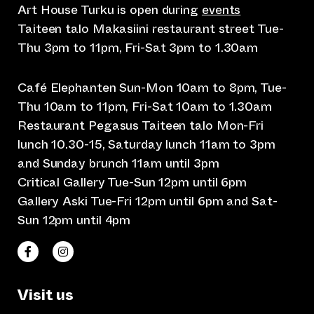
Art House Turku is open during
events
Taiteen talo Makasiini restaurant street Tue-
Thu 3pm to 11pm, Fri-Sat 3pm to 1.30am
Café Elephanten Sun-Mon 10am to 8pm, Tue-
Thu 10am to 11pm, Fri-Sat 10am to 1.30am
Restaurant Pegasus Taiteen talo Mon-Fri
lunch 10.30-15, Saturday lunch 11am to 3pm
and Sunday brunch 11am until 3pm
Critical Gallery Tue-Sun 12pm until 6pm
Gallery Aski Tue-Fri 12pm until 6pm and Sat-
Sun 12pm until 4pm
(opens an external website)
(opens an external website)
Taiteen talo Facebookissa
Taiteen talo Instagramissa
Visit us