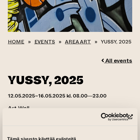
HOME
»
EVENTS
»
AREA ART
»
YUSSY, 2025
All events
YUSSY, 2025
12.05.2025–16.05.2025 kl. 08.00—23.00
Art Wall
(op
Tämä sivusto käyttää evästeitä