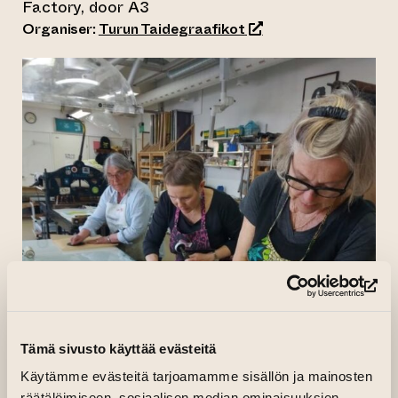
Factory, door A3
(opens an external we
Organiser:
Turun Taidegraafikot
(op
Tämä sivusto käyttää evästeitä
Käytämme evästeitä tarjoamamme sisällön ja mainosten
räätälöimiseen, sosiaalisen median ominaisuuksien