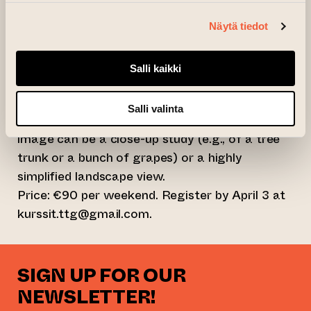
As time is limited, the size of the work cannot
be very large, maximum A4. If your hands are
Näytä tiedot
not strong enough to carve wood, softer foam
PVC tiles are available.
Salli kaikki
The strength of the woodcut technique lies in
simplifying the image, so think of an image
Salli valinta
that does not have too many details. The
image can be a close-up study (e.g., of a tree
trunk or a bunch of grapes) or a highly
simplified landscape view.
Price: €90 per weekend. Register by April 3 at
kurssit.ttg@gmail.com.
SIGN UP FOR OUR
NEWSLETTER!