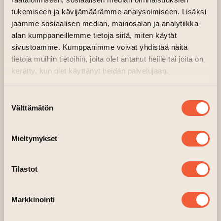
tukemiseen ja kävijämäärämme analysoimiseen. Lisäksi
jaamme sosiaalisen median, mainosalan ja analytiikka-
alan kumppaneillemme tietoja siitä, miten käytät
sivustoamme. Kumppanimme voivat yhdistää näitä
tietoja muihin tietoihin, joita olet antanut heille tai joita on
April 17–19. Woodblock printing
kerätty, kun olet käyttänyt heidän palvelujaan.
Instructor Teija Lehto
Fri 6–8 p.m., Sat-Sun 10 a.m.–4 p.m.
Suostumuksen
Välttämätön
valinta
The course introduces two different
techniques for color woodcut printing: using
Mieltymykset
multiple blocks and using a single block. You
can choose either of these two techniques. In
Tilastot
the multiple block technique, different colors
have their own blocks, while in the single block
technique, the same block is worked on
Markkinointi
alternately by printing and carving.