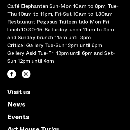
Café Elephanten Sun-Mon 10am to 8pm, Tue-
Thu 10am to 11pm, Fri-Sat 10am to 1.30am
Restaurant Pegasus Taiteen talo Mon-Fri
lunch 10.30-15, Saturday lunch 11am to 3pm
and Sunday brunch 11am until 3pm
Critical Gallery Tue-Sun 12pm until 6pm
Gallery Aski Tue-Fri 12pm until 6pm and Sat-
Sun 12pm until 4pm
(opens an external website)
(opens an external website)
Taiteen talo Facebookissa
Taiteen talo Instagramissa
Visit us
News
Events
Art House Turku