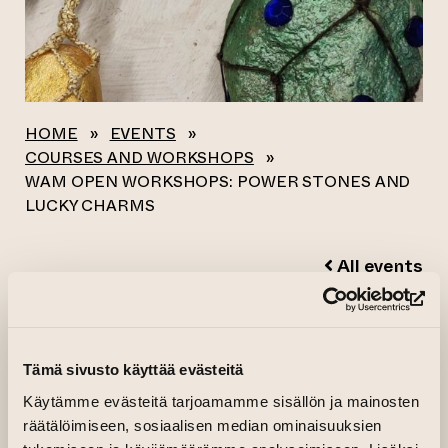
HOME
»
EVENTS
»
COURSES AND WORKSHOPS
»
WAM OPEN WORKSHOPS: POWER STONES AND
LUCKY CHARMS
All events
(op
WAM OPEN
WORKSHOPS:
Tämä sivusto käyttää evästeitä
POWER STONES
Käytämme evästeitä tarjoamamme sisällön ja mainosten
räätälöimiseen, sosiaalisen median ominaisuuksien
AND LUCKY