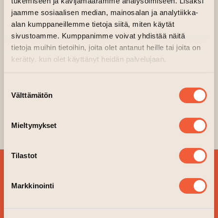
tukemiseen ja kävijämäärämme analysoimiseen. Lisäksi
CHARMS
jaamme sosiaalisen median, mainosalan ja analytiikka-
alan kumppaneillemme tietoja siitä, miten käytät
sivustoamme. Kumppanimme voivat yhdistää näitä
17.01.2026 kl. 12.00—15.00
tietoja muihin tietoihin, joita olet antanut heille tai joita on
18.01.2026 kl. 12.00—15.00
kerätty, kun olet käyttänyt heidän palvelujaan.
WAM workshop, 2 floor, Firebrigade, door C1
(opens an exte
Organiser:
WAM Turku City Art Museum
Suostumuksen
Välttämätön
valinta
Free admission.
Mieltymykset
No registration needed.
Tilastot
SIGN UP FOR OUR
NEWSLETTER!
Markkinointi
YES, PLEASE!