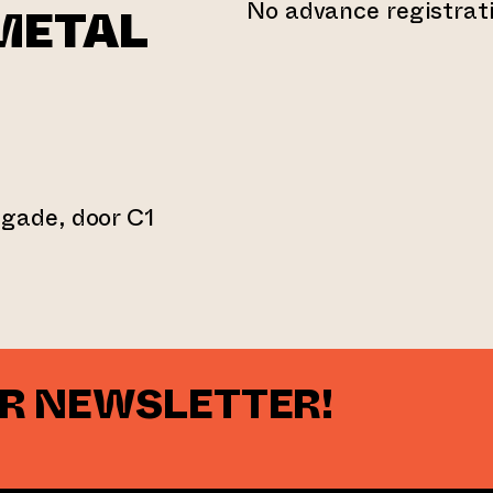
No advance registrati
METAL
gade, door C1
s an external website)
UR NEWSLETTER!