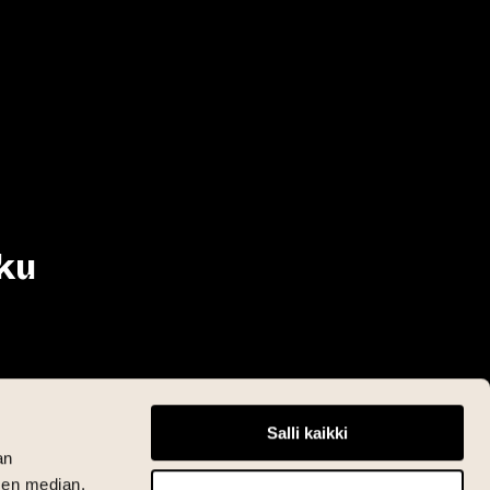
ku
Salli kaikki
an
sen median,