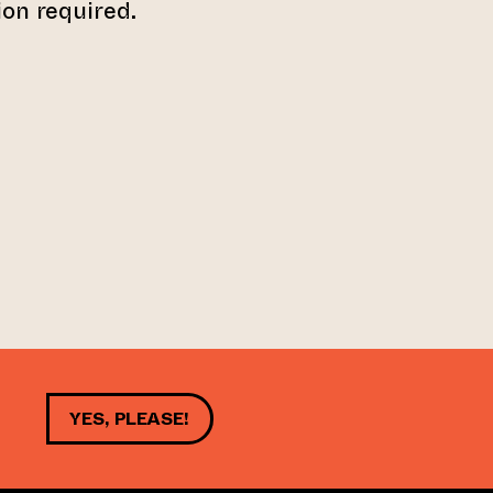
on required.
YES, PLEASE!