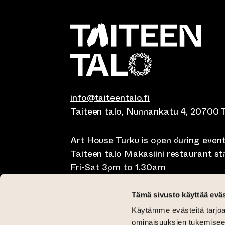
info@taiteentalo.fi
Taiteen talo, Nunnankatu 4, 20700 
Art House Turku is open during
even
Taiteen talo Makasiini restaurant s
Fri-Sat 3pm to 1.30am
Café Elephanten Sun-Mon 10am to 
Tämä sivusto käyttää eväs
11pm, Fri-Sat 10am to 1.30am
Käytämme evästeitä tarjoa
Restaurant Pegasus Taiteen talo Mon
ominaisuuksien tukemisee