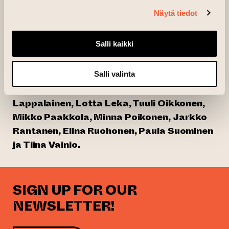
Näytä tiedot
Neo Fredriksson
Salli kaikki
Attending::
Vesa Aaltonen, Sini-Meri Hedberg, Kristina
Salli valinta
Isaksson, Lena Kuivisto, Minna Maija
Lappalainen, Lotta Leka, Tuuli Oikkonen,
Mikko Paakkola, Minna Poikonen, Jarkko
Rantanen, Elina Ruohonen, Paula Suominen
ja Tiina Vainio.
SIGN UP FOR OUR
NEWSLETTER!