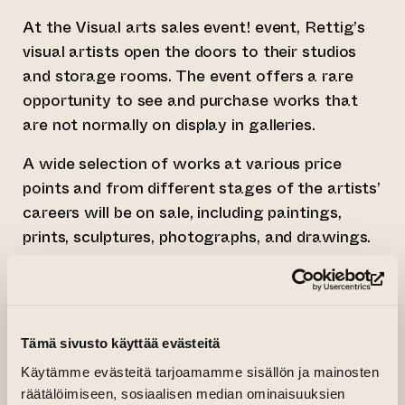
At the Visual arts sales event! event, Rettig’s
visual artists open the doors to their studios
and storage rooms. The event offers a rare
opportunity to see and purchase works that
are not normally on display in galleries.
A wide selection of works at various price
points and from different stages of the artists’
careers will be on sale, including paintings,
prints, sculptures, photographs, and drawings.
Some of the works have never been exhibited
before, while others are gems that have been
(op
left in storage and deserve a new home.
Tämä sivusto käyttää evästeitä
Käytämme evästeitä tarjoamamme sisällön ja mainosten
räätälöimiseen, sosiaalisen median ominaisuuksien