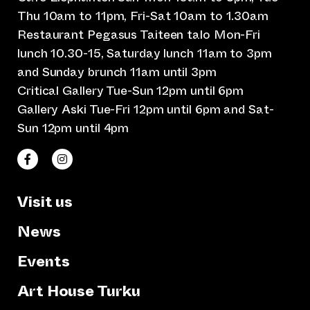
Thu 10am to 11pm, Fri-Sat 10am to 1.30am
Restaurant Pegasus Taiteen talo Mon-Fri
lunch 10.30-15, Saturday lunch 11am to 3pm
and Sunday brunch 11am until 3pm
Critical Gallery Tue-Sun 12pm until 6pm
Gallery Aski Tue-Fri 12pm until 6pm and Sat-
Sun 12pm until 4pm
(opens an external website)
(opens an external website)
Taiteen talo Facebookissa
Taiteen talo Instagramissa
Visit us
News
Events
Art House Turku