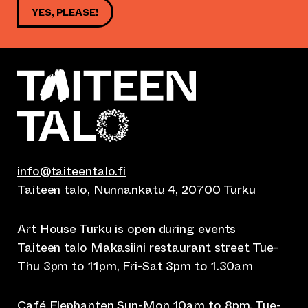
YES, PLEASE!
info@taiteentalo.fi
Taiteen talo, Nunnankatu 4, 20700 Turku
Art House Turku is open during
events
Taiteen talo Makasiini restaurant street Tue-
Thu 3pm to 11pm, Fri-Sat 3pm to 1.30am
Café Elephanten Sun-Mon 10am to 8pm, Tue-