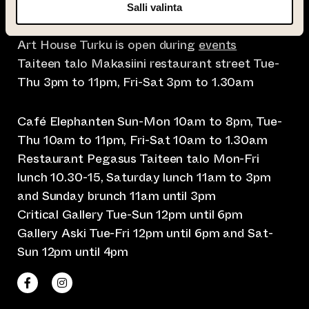
Taiteen talo, Nunnankatu 4, 20700 Turku
Salli valinta
Art House Turku is open during
events
Taiteen talo Makasiini restaurant street Tue-
Thu 3pm to 11pm, Fri-Sat 3pm to 1.30am
Café Elephanten Sun-Mon 10am to 8pm, Tue-
Thu 10am to 11pm, Fri-Sat 10am to 1.30am
Restaurant Pegasus Taiteen talo Mon-Fri
lunch 10.30-15, Saturday lunch 11am to 3pm
and Sunday brunch 11am until 3pm
Critical Gallery Tue-Sun 12pm until 6pm
Gallery Aski Tue-Fri 12pm until 6pm and Sat-
Sun 12pm until 4pm
(opens an external website)
(opens an external website)
Taiteen talo Facebookissa
Taiteen talo Instagramissa