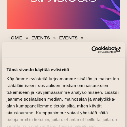
HOME
»
EVENTS
»
EVENTS
»
VALLATONKUMOUS
(op
All events
Tämä sivusto käyttää evästeitä
VALLATONKUMOUS
Käytämme evästeitä tarjoamamme sisällön ja mainosten
räätälöimiseen, sosiaalisen median ominaisuuksien
tukemiseen ja kävijämäärämme analysoimiseen. Lisäksi
02.09.2023–03.09.2023 kl. 11.00—00.00
jaamme sosiaalisen median, mainosalan ja analytiikka-
Taiteen talo
alan kumppaneillemme tietoja siitä, miten käytät
Organiser: Taidekahvit network and Turku based
sivustoamme. Kumppanimme voivat yhdistää näitä
artists
tietoja muihin tietoihin, joita olet antanut heille tai joita on
kerätty, kun olet käyttänyt heidän palvelujaan.