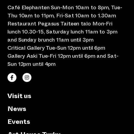
Café Elephanten Sun-Mon 10am to 8pm, Tue-
Thu 10am to 11pm, Fri-Sat 10am to 1.30am
Restaurant Pegasus Taiteen talo Mon-Fri
lunch 10.30-15, Saturday lunch 11am to 3pm
and Sunday brunch 11am until 3pm
Critical Gallery Tue-Sun 12pm until 6pm
Gallery Aski Tue-Fri 12pm until 6pm and Sat-
Sun 12pm until 4pm
(opens an external website)
(opens an external website)
Taiteen talo Facebookissa
Taiteen talo Instagramissa
Visit us
News
Events