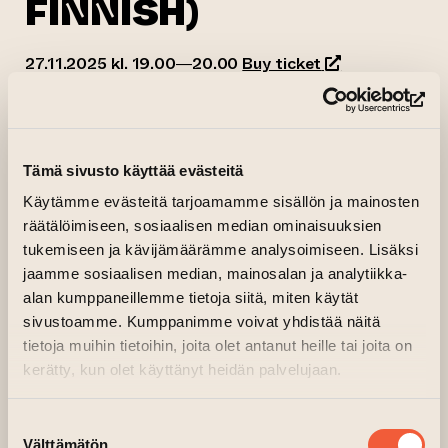
FINNISH)
(opens an exter
27.11.2025 kl. 19.00—20.00
Buy ticket
(opens an exter
03.12.2025 kl. 19.00—20.00
Buy ticket
(opens an exter
04.12.2025 kl. 19.00—20.00
Buy ticket
(op
(opens an exter
07.12.2025 kl. 19.00—20.00
Buy ticket
Tämä sivusto käyttää evästeitä
Turun ylioppilasteatterin esitystila, 2.kerros,
Tehdas, ovi A2
Käytämme evästeitä tarjoamamme sisällön ja mainosten
(opens an external 
Organiser:
Turun ylioppilasteatteri
räätälöimiseen, sosiaalisen median ominaisuuksien
tukemiseen ja kävijämäärämme analysoimiseen. Lisäksi
jaamme sosiaalisen median, mainosalan ja analytiikka-
alan kumppaneillemme tietoja siitä, miten käytät
sivustoamme. Kumppanimme voivat yhdistää näitä
tietoja muihin tietoihin, joita olet antanut heille tai joita on
kerätty, kun olet käyttänyt heidän palvelujaan.
Suostumuksen
Välttämätön