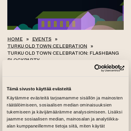
HOME
»
EVENTS
»
TURKU OLD TOWN CELEBRATION
»
TURKU OLD TOWN CELEBRATION: FLASHBANG
BLOCKPARTY
(op
All events
Tämä sivusto käyttää evästeitä
TURKU OLD TOWN
Käytämme evästeitä tarjoamamme sisällön ja mainosten
CELEBRATION:
räätälöimiseen, sosiaalisen median ominaisuuksien
tukemiseen ja kävijämäärämme analysoimiseen. Lisäksi
FLASHBANG
jaamme sosiaalisen median, mainosalan ja analytiikka-
BLOCKPARTY
alan kumppaneillemme tietoja siitä, miten käytät