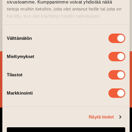
sivustoamme. Kumppanimme voivat yhdistää näitä
tietoja muihin tietoihin, joita olet antanut heille tai joita on
17.06.2023–18.06.2023 kl. 19.30—01.00
kerätty, kun olet käyttänyt heidän palvelujaan.
Courtyard, Basement
(opens an external websi
Organiser:
Flashbang events
Suostumuksen
Välttämätön
valinta
Mieltymykset
SIGN UP FOR OUR
NEWSLETTER!
Tilastot
YES, PLEASE!
Markkinointi
Näytä tiedot