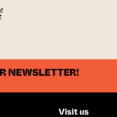
opens an external website)
opens an external website)
 website)
UR NEWSLETTER!
Visit us