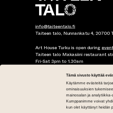
info@taiteentalo.fi
Taiteen talo, Nunnankatu 4, 20700 
Art House Turku is open during
even
Taiteen talo Makasiini restaurant s
Fri-Sat 3pm to 1.30am
Café Elephanten Sun-Mon 10am to 
Tämä sivusto käyttää eväs
11pm, Fri-Sat 10am to 1.30am
Käytämme evästeitä tarjoa
Restaurant Pegasus Taiteen talo Mon
ominaisuuksien tukemisee
Saturday lunch 11am to 3pm and Sun
mainosalan ja analytiikka-
Kumppanimme voivat yhdistää 
Critical Gallery Tue-Sun 12pm until 
kun olet käyttänyt heidän 
Gallery Aski Tue-Fri 12pm until 6pm