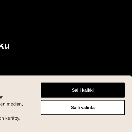
ku
Salli kaikki
an
sen median,
Salli valinta
on kerätty,