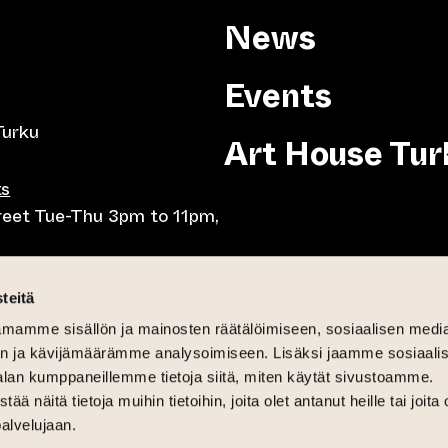
News
Events
Turku
Art House Tur
ts
treet Tue-Thu 3pm to 11pm,
8pm, Tue-Thu 10am to
teitä
mamme sisällön ja mainosten räätälöimiseen, sosiaalisen medi
-Fri lunch 10.30-15,
n ja kävijämäärämme analysoimiseen. Lisäksi jaamme sosiaali
day brunch 11am until 3pm
alan kumppaneillemme tietoja siitä, miten käytät sivustoamme.
näitä tietoja muihin tietoihin, joita olet antanut heille tai joita 
6pm
palvelujaan.
 and Sat-Sun 12pm until 4pm