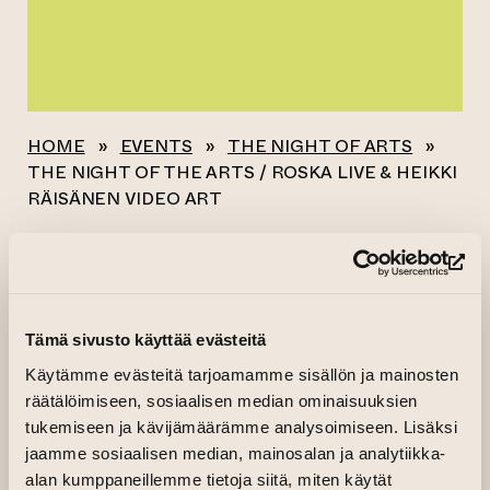
HOME
»
EVENTS
»
THE NIGHT OF ARTS
»
THE NIGHT OF THE ARTS / ROSKA LIVE & HEIKKI
RÄISÄNEN VIDEO ART
All events
(op
THE NIGHT OF THE
Tämä sivusto käyttää evästeitä
ARTS / ROSKA LIVE
Käytämme evästeitä tarjoamamme sisällön ja mainosten
& HEIKKI RÄISÄNEN
räätälöimiseen, sosiaalisen median ominaisuuksien
tukemiseen ja kävijämäärämme analysoimiseen. Lisäksi
VIDEO ART
jaamme sosiaalisen median, mainosalan ja analytiikka-
alan kumppaneillemme tietoja siitä, miten käytät