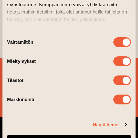
sivustoamme. Kumppanimme voivat yhdistää näitä
15.08.2024–13.08.2024 kl. 20.00—21.00
tietoja muihin tietoihin, joita olet antanut heille tai joita on
Courtyard
kerätty, kun olet käyttänyt heidän palvelujaan.
Roska live & Heikki Räisänen video art
will be seen at the courtyard during
Suostumuksen
Välttämätön
the Nihg of the Arts at 8pm.
valinta
Mieltymykset
SIGN UP FOR OUR
NEWSLETTER!
Tilastot
Markkinointi
YES, PLEASE!
Näytä tiedot