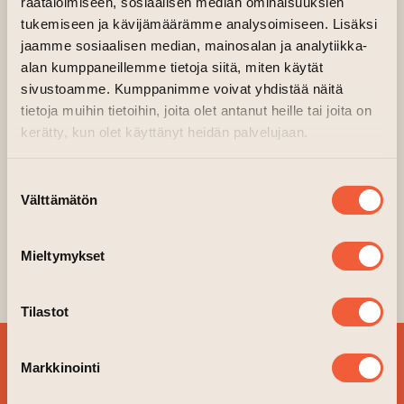
räätälöimiseen, sosiaalisen median ominaisuuksien
Art House Turku Makasiini buildings
tukemiseen ja kävijämäärämme analysoimiseen. Lisäksi
Organiser:
Tipsy Toasty
jaamme sosiaalisen median, mainosalan ja analytiikka-
alan kumppaneillemme tietoja siitä, miten käytät
Reservations can be made by email at:
sivustoamme. Kumppanimme voivat yhdistää näitä
info@tipsytoasty.fi
tietoja muihin tietoihin, joita olet antanut heille tai joita on
kerätty, kun olet käyttänyt heidän palvelujaan.
The participation fee is €30 per tasting and is
payable on site.
Suostumuksen
Välttämätön
valinta
A new Tasting Pass has also been released for
the summer, which grants access to three
different tasting evenings with a single
Mieltymykset
reservation. The pass costs €80.
Tilastot
SIGN UP FOR OUR
Markkinointi
NEWSLETTER!