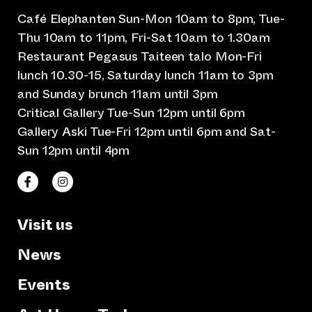
Café Elephanten Sun-Mon 10am to 8pm, Tue-
Thu 10am to 11pm, Fri-Sat 10am to 1.30am
Restaurant Pegasus Taiteen talo Mon-Fri
lunch 10.30-15, Saturday lunch 11am to 3pm
and Sunday brunch 11am until 3pm
Critical Gallery Tue-Sun 12pm until 6pm
Gallery Aski Tue-Fri 12pm until 6pm and Sat-
Sun 12pm until 4pm
(opens an external website)
(opens an external website)
Taiteen talo Facebookissa
Taiteen talo Instagramissa
Visit us
News
Events