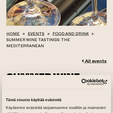
HOME
»
EVENTS
»
FOOD AND DRINK
»
SUMMER WINE TASTINGS: THE
MEDITERRANEAN
All events
SUMMER WINE
TASTINGS: THE
(op
MEDITERRANEAN
Tämä sivusto käyttää evästeitä
Käytämme evästeitä tarjoamamme sisällön ja mainosten
21.05.2026 kl. 18.00—19.00