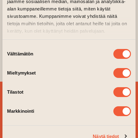
jaamme sosiaalisen median, mainosalan ja analytiikka-
is also a great opportunity to get to
alan kumppaneillemme tietoja siitä, miten käytät
know the true scene in Turku and find
sivustoamme. Kumppanimme voivat yhdistää näitä
some of the hardest, most underrated
tietoja muihin tietoihin, joita olet antanut heille tai joita on
kerätty, kun olet käyttänyt heidän palvelujaan.
art in this city. This event also allows
you to network and connect with like
Suostumuksen
minded individuals and possibly end up
Välttämätön
valinta
creating art together during and after
the event.
Mieltymykset
Tilastot
SIGN UP FOR OUR
NEWSLETTER!
Markkinointi
YES, PLEASE!
Näytä tiedot