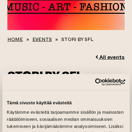
HOME
»
EVENTS
»
STORI BY SFL
All events
STORI BY SFL
(op
19.10.2023–20.10.2023 kl. 18.00—01.30
Main hall, Factory building
Tämä sivusto käyttää evästeitä
(opens an external website)
Organiser:
stewforlife
Käytämme evästeitä tarjoamamme sisällön ja mainosten
räätälöimiseen, sosiaalisen median ominaisuuksien
An event space for brands, artists,
tukemiseen ja kävijämäärämme analysoimiseen. Lisäksi
consumers, art and fashion lovers. This