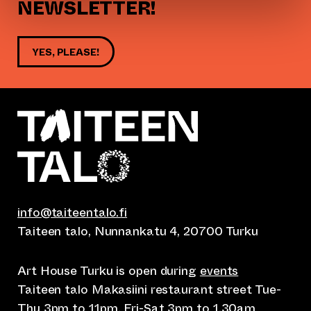
NEWSLETTER!
YES, PLEASE!
info@taiteentalo.fi
Taiteen talo, Nunnankatu 4, 20700 Turku
Art House Turku is open during
events
Taiteen talo Makasiini restaurant street Tue-
Thu 3pm to 11pm, Fri-Sat 3pm to 1.30am