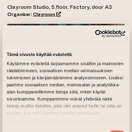
Clayroom Studio, 5.floor, Factory, door A3
(opens an external website)
Organiser:
Clayroom
(op
Tämä sivusto käyttää evästeitä
Käytämme evästeitä tarjoamamme sisällön ja mainosten
räätälöimiseen, sosiaalisen median ominaisuuksien
tukemiseen ja kävijämäärämme analysoimiseen. Lisäksi
jaamme sosiaalisen median, mainosalan ja analytiikka-
alan kumppaneillemme tietoja siitä, miten käytät
sivustoamme. Kumppanimme voivat yhdistää näitä
tietoja muihin tietoihin, joita olet antanut heille tai joita on
kerätty, kun olet käyttänyt heidän palvelujaan.
Suostumuksen