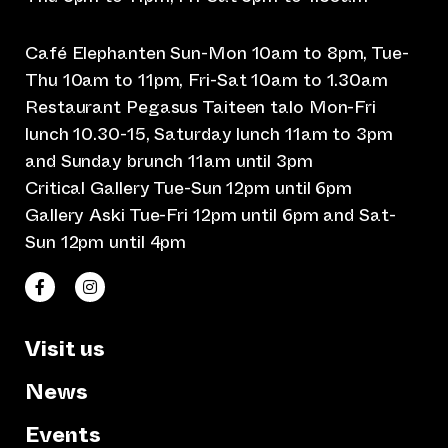
Café Elephanten Sun-Mon 10am to 8pm, Tue-
Thu 10am to 11pm, Fri-Sat 10am to 1.30am
Restaurant Pegasus Taiteen talo Mon-Fri
lunch 10.30-15, Saturday lunch 11am to 3pm
and Sunday brunch 11am until 3pm
Critical Gallery Tue-Sun 12pm until 6pm
Gallery Aski Tue-Fri 12pm until 6pm and Sat-
Sun 12pm until 4pm
(opens an external website)
(opens an external website)
Taiteen talo Facebookissa
Taiteen talo Instagramissa
Visit us
News
Events