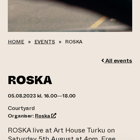
HOME
»
EVENTS
»
ROSKA
All events
ROSKA
05.08.2023 kl. 16.00—18.00
Courtyard
(opens an external website)
Organiser:
Roska
ROSKA live at Art House Turku on
Saturday 5th August at 4pm. Free