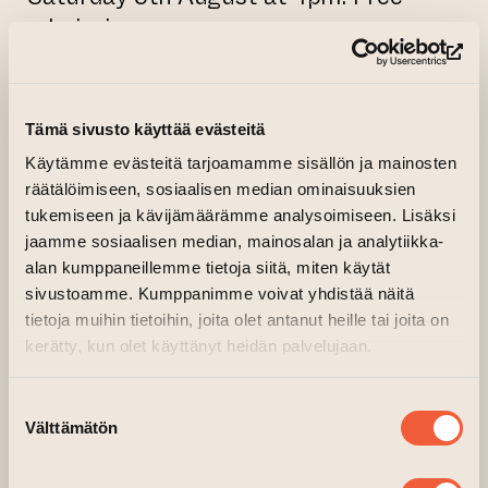
admission.
(op
Tämä sivusto käyttää evästeitä
Käytämme evästeitä tarjoamamme sisällön ja mainosten
räätälöimiseen, sosiaalisen median ominaisuuksien
tukemiseen ja kävijämäärämme analysoimiseen. Lisäksi
jaamme sosiaalisen median, mainosalan ja analytiikka-
alan kumppaneillemme tietoja siitä, miten käytät
sivustoamme. Kumppanimme voivat yhdistää näitä
tietoja muihin tietoihin, joita olet antanut heille tai joita on
kerätty, kun olet käyttänyt heidän palvelujaan.
Suostumuksen
Välttämätön
valinta