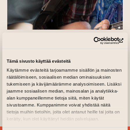
HOME
»
EVENTS
»
ROOTS-JAMMING
(op
All events
Tämä sivusto käyttää evästeitä
ROOTS-JAMMING
Käytämme evästeitä tarjoamamme sisällön ja mainosten
räätälöimiseen, sosiaalisen median ominaisuuksien
tukemiseen ja kävijämäärämme analysoimiseen. Lisäksi
15.06.2023 kl. 19.00—22.00
jaamme sosiaalisen median, mainosalan ja analytiikka-
06.07.2023 kl. 19.00—22.00
alan kumppaneillemme tietoja siitä, miten käytät
20.07.2023 kl. 19.00—22.00
sivustoamme. Kumppanimme voivat yhdistää näitä
tietoja muihin tietoihin, joita olet antanut heille tai joita on
Courtyard
kerätty, kun olet käyttänyt heidän palvelujaan.