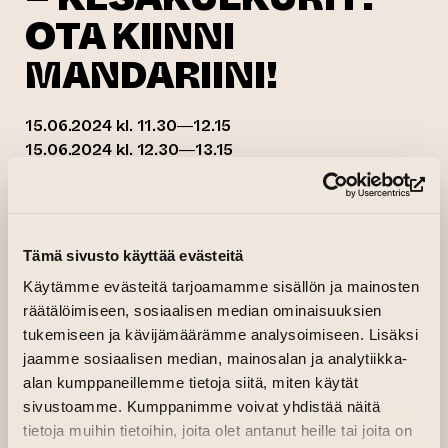
OTA KIINNI
MANDARIINI!
15.06.2024 kl. 11.30—12.15
15.06.2024 kl. 12.30—13.15
Luostarin välikatu
(op
Organiser:
Regional Dance Centre of Western
(opens an external website)
Finland, Kesäkulkurit
Tämä sivusto käyttää evästeitä
Regional Dance Centre of Western
Käytämme evästeitä tarjoamamme sisällön ja mainosten
Finland – Kesäkulkurit Ira Tuppurainen
räätälöimiseen, sosiaalisen median ominaisuuksien
and Maiju Tiuraniemi will delight with
tukemiseen ja kävijämäärämme analysoimiseen. Lisäksi
jaamme sosiaalisen median, mainosalan ja analytiikka-
their work “Ota kiinni mandariini!” on
alan kumppaneillemme tietoja siitä, miten käytät
15 June at 11:30 and 12:30 on Luostarin
sivustoamme. Kumppanimme voivat yhdistää näitä
välikatu! Play, surprises and a fanfare
tietoja muihin tietoihin, joita olet antanut heille tai joita on