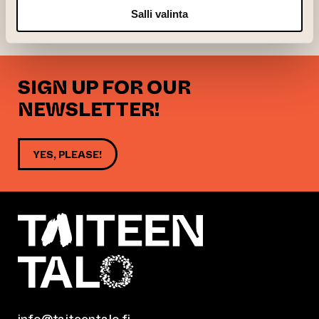
and accessibility of dance and the employment
Salli valinta
of dance artists.
SIGN UP FOR OUR
NEWSLETTER!
YES, PLEASE!