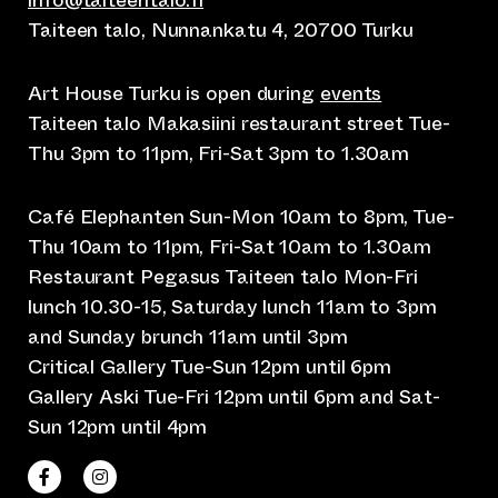
info@taiteentalo.fi
Taiteen talo, Nunnankatu 4, 20700 Turku
Art House Turku is open during
events
Taiteen talo Makasiini restaurant street Tue-
Thu 3pm to 11pm, Fri-Sat 3pm to 1.30am
Café Elephanten Sun-Mon 10am to 8pm, Tue-
Thu 10am to 11pm, Fri-Sat 10am to 1.30am
Restaurant Pegasus Taiteen talo Mon-Fri
lunch 10.30-15, Saturday lunch 11am to 3pm
and Sunday brunch 11am until 3pm
Critical Gallery Tue-Sun 12pm until 6pm
Gallery Aski Tue-Fri 12pm until 6pm and Sat-
Sun 12pm until 4pm
(opens an external website)
(opens an external website)
Taiteen talo Facebookissa
Taiteen talo Instagramissa