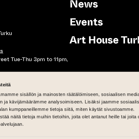
News
Events
Turku
Art House Tur
ts
treet Tue-Thu 3pm to 11pm,
8pm, Tue-Thu 10am to
teitä
mamme sisällön ja mainosten räätälöimiseen, sosiaalisen medi
-Fri lunch 10.30-15,
n ja kävijämäärämme analysoimiseen. Lisäksi jaamme sosiaali
day brunch 11am until 3pm
alan kumppaneillemme tietoja siitä, miten käytät sivustoamme.
näitä tietoja muihin tietoihin, joita olet antanut heille tai joita 
6pm
palvelujaan.
 and Sat-Sun 12pm until 4pm