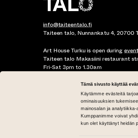
info@taiteentalo.fi
Taiteen talo, Nunnankatu 4, 20700 
Art House Turku is open during
even
Taiteen talo Makasiini restaurant s
Fri-Sat 3pm to 1.30am
Café Elephanten Sun-Mon 10am to 
Tämä sivusto käyttää eväs
11pm, Fri-Sat 10am to 1.30am
Käytämme evästeitä tarjoa
Restaurant Pegasus Taiteen talo Mon
ominaisuuksien tukemisee
Saturday lunch 11am to 3pm and Sun
mainosalan ja analytiikka-
Kumppanimme voivat yhdistää 
Critical Gallery Tue-Sun 12pm until 
kun olet käyttänyt heidän 
Gallery Aski Tue-Fri 12pm until 6pm