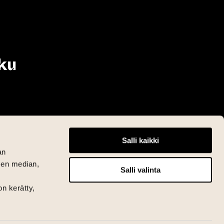
ku
Salli kaikki
an
sen median,
Salli valinta
on kerätty,