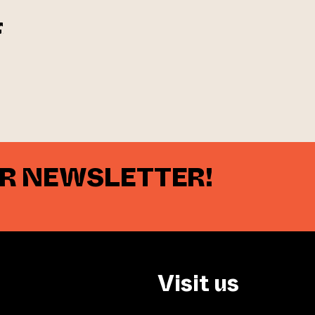
pens an external website)
 website)
UR NEWSLETTER!
Visit us