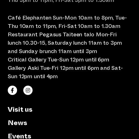
Thu 3pm to 11pm, Fri-Sat 3pm to 1.30am
Café Elephanten Sun-Mon 10am to 8pm, Tue-
Thu 10am to 11pm, Fri-Sat 10am to 1.30am
Restaurant Pegasus Taiteen talo Mon-Fri
lunch 10.30-15, Saturday lunch 11am to 3pm
and Sunday brunch 11am until 3pm
Critical Gallery Tue-Sun 12pm until 6pm
Gallery Aski Tue-Fri 12pm until 6pm and Sat-
Sun 12pm until 4pm
(opens an external website)
(opens an external website)
Taiteen talo Facebookissa
Taiteen talo Instagramissa
Visit us
News
Events