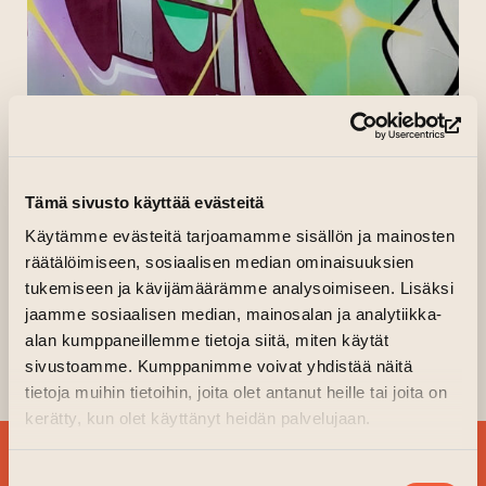
(op
HOME
»
EVENTS
»
AREA ART
»
OSEK
Tämä sivusto käyttää evästeitä
All events
Käytämme evästeitä tarjoamamme sisällön ja mainosten
OSEK
räätälöimiseen, sosiaalisen median ominaisuuksien
tukemiseen ja kävijämäärämme analysoimiseen. Lisäksi
jaamme sosiaalisen median, mainosalan ja analytiikka-
08.08.2023–14.08.2023 kl. 09.00—08.00
alan kumppaneillemme tietoja siitä, miten käytät
sivustoamme. Kumppanimme voivat yhdistää näitä
Public Art Wall
tietoja muihin tietoihin, joita olet antanut heille tai joita on
kerätty, kun olet käyttänyt heidän palvelujaan.
SIGN UP FOR OUR
Suostumuksen