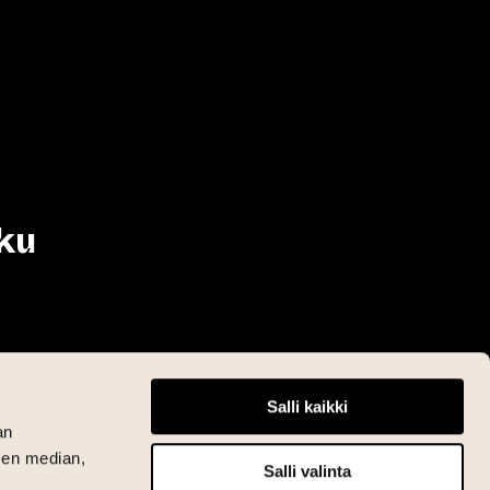
ku
Salli kaikki
an
sen median,
Salli valinta