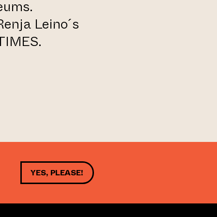
eums.
 Renja Leino´s
TIMES.
YES, PLEASE!