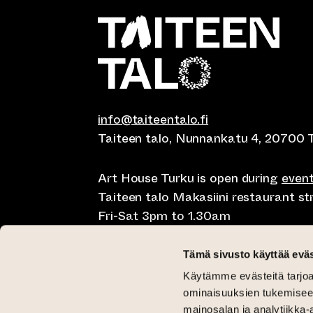
info@taiteentalo.fi
Taiteen talo, Nunnankatu 4, 20700 
Art House Turku is open during
even
Taiteen talo Makasiini restaurant s
Fri-Sat 3pm to 1.30am
Café Elephanten Sun-Mon 10am to 
Tämä sivusto käyttää eväs
11pm, Fri-Sat 10am to 1.30am
Käytämme evästeitä tarjoa
Restaurant Pegasus Taiteen talo Mon
ominaisuuksien tukemisee
Saturday lunch 11am to 3pm and Sun
mainosalan ja analytiikka-