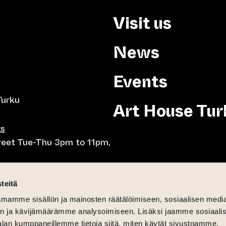
Visit us
News
Events
Turku
Art House Tur
ts
treet Tue-Thu 3pm to 11pm,
8pm, Tue-Thu 10am to
teitä
mamme sisällön ja mainosten räätälöimiseen, sosiaalisen medi
-Fri lunch 10.30-15,
n ja kävijämäärämme analysoimiseen. Lisäksi jaamme sosiaali
day brunch 11am until 3pm
alan kumppaneillemme tietoja siitä, miten käytät sivustoamme.