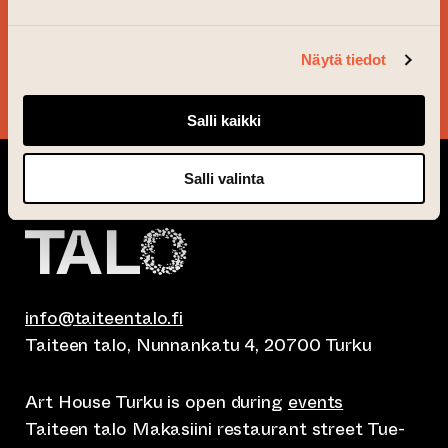
NEWSLETTER!
Näytä tiedot
YES, PLEASE!
Salli kaikki
Salli valinta
info@taiteentalo.fi
Taiteen talo, Nunnankatu 4, 20700 Turku
Art House Turku is open during
events
Taiteen talo Makasiini restaurant street Tue-