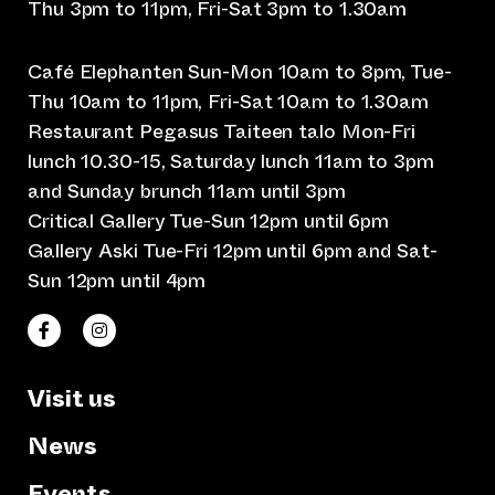
Thu 3pm to 11pm, Fri-Sat 3pm to 1.30am
Café Elephanten Sun-Mon 10am to 8pm, Tue-
Thu 10am to 11pm, Fri-Sat 10am to 1.30am
Restaurant Pegasus Taiteen talo Mon-Fri
lunch 10.30-15, Saturday lunch 11am to 3pm
and Sunday brunch 11am until 3pm
Critical Gallery Tue-Sun 12pm until 6pm
Gallery Aski Tue-Fri 12pm until 6pm and Sat-
Sun 12pm until 4pm
(opens an external website)
(opens an external website)
Taiteen talo Facebookissa
Taiteen talo Instagramissa
Visit us
News
Events