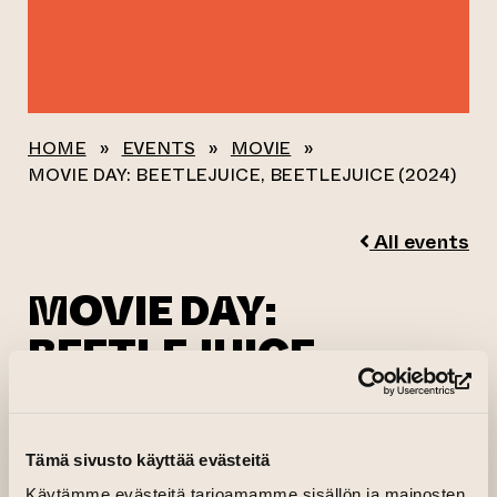
HOME
»
EVENTS
»
MOVIE
»
MOVIE DAY: BEETLEJUICE, BEETLEJUICE (2024)
All events
MOVIE DAY:
BEETLEJUICE,
BEETLEJUICE (2024)
(op
06.09.2025 kl. 22.30—23.45
Tämä sivusto käyttää evästeitä
Käytämme evästeitä tarjoamamme sisällön ja mainosten