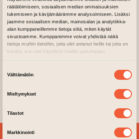
Taiteen talon Makasiinit
Organiser: Varsinais-Suomen Elokuvakeskus ja
räätälöimiseen, sosiaalisen median ominaisuuksien
Taiteen talon Makasiinit
tukemiseen ja kävijämäärämme analysoimiseen. Lisäksi
jaamme sosiaalisen median, mainosalan ja analytiikka-
After a family tragedy, three generations of
alan kumppaneillemme tietoja siitä, miten käytät
the Deetz family return home to Winter River.
sivustoamme. Kumppanimme voivat yhdistää näitä
tietoja muihin tietoihin, joita olet antanut heille tai joita on
Still haunted by Beetlejuice, Lydia’s life is
kerätty, kun olet käyttänyt heidän palvelujaan.
turned upside down when her teenage
daughter, Astrid, accidentally opens the portal
Suostumuksen
to the Afterlife.
Välttämätön
valinta
Free entrance.
The movies is shown outdoors and location is a
Mieltymykset
restaurant street. No own food/ beverages
allowed.
Tilastot
Markkinointi
SIGN UP FOR OUR