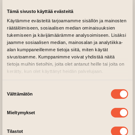
Panu Ruotsalo’s exhibition
Impressions from
Tämä sivusto käyttää evästeitä
Night to Dawn
at Galleria Aski 13.2.-1.3.2026.
Käytämme evästeitä tarjoamamme sisällön ja mainosten
räätälöimiseen, sosiaalisen median ominaisuuksien
“In my upcoming exhibition, I
tukemiseen ja kävijämäärämme analysoimiseen. Lisäksi
jaamme sosiaalisen median, mainosalan ja analytiikka-
reflect on my childhood in 1970s
alan kumppaneillemme tietoja siitä, miten käytät
Aulanko, in Hämeenlinna, and
sivustoamme. Kumppanimme voivat yhdistää näitä
revisit the dark hours before the
tietoja muihin tietoihin, joita olet antanut heille tai joita on
break of dawn. As a preschool
kerätty, kun olet käyttänyt heidän palvelujaan.
child, I spent a great deal of
time alone, and it was then that
Suostumuksen
I began to train my imagination
Välttämätön
valinta
and to make use of it whenever
I could, and whenever it felt
Mieltymykset
necessary. The exhibition at
Galleria Aski presents paintings
Tilastot