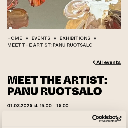
HOME
»
EVENTS
»
EXHIBITIONS
»
MEET THE ARTIST: PANU RUOTSALO
All events
MEET THE ARTIST:
PANU RUOTSALO
01.03.2026 kl. 15.00—16.00
Gallery Aski, Office, door F1 and F2
(op
(opens an external website)
Organiser:
Gallery Aski