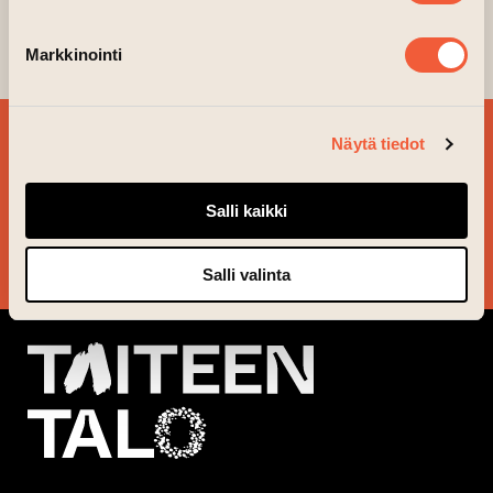
inspired by these moments.”
Markkinointi
SIGN UP FOR OUR
Näytä tiedot
NEWSLETTER!
Salli kaikki
YES, PLEASE!
Salli valinta