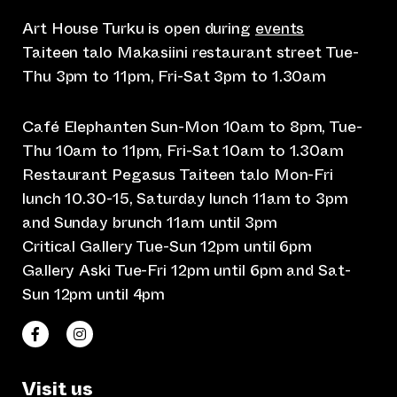
Art House Turku is open during
events
Taiteen talo Makasiini restaurant street Tue-
Thu 3pm to 11pm, Fri-Sat 3pm to 1.30am
Café Elephanten Sun-Mon 10am to 8pm, Tue-
Thu 10am to 11pm, Fri-Sat 10am to 1.30am
Restaurant Pegasus Taiteen talo Mon-Fri
lunch 10.30-15, Saturday lunch 11am to 3pm
and Sunday brunch 11am until 3pm
Critical Gallery Tue-Sun 12pm until 6pm
Gallery Aski Tue-Fri 12pm until 6pm and Sat-
Sun 12pm until 4pm
(opens an external website)
(opens an external website)
Taiteen talo Facebookissa
Taiteen talo Instagramissa
Visit us