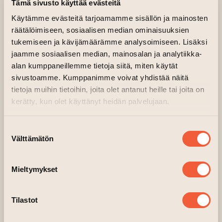
Tämä sivusto käyttää evästeitä
29.08.2024 kl. 14.30—18.00
Käytämme evästeitä tarjoamamme sisällön ja mainosten
Main hall, 2nd floor, Factory
räätälöimiseen, sosiaalisen median ominaisuuksien
Meet the artist Minna Maija
tukemiseen ja kävijämäärämme analysoimiseen. Lisäksi
jaamme sosiaalisen median, mainosalan ja analytiikka-
Lappalainen at Overflow III exhibition
alan kumppaneillemme tietoja siitä, miten käytät
on 29th August between 2.30pm to
sivustoamme. Kumppanimme voivat yhdistää näitä
6pm.
tietoja muihin tietoihin, joita olet antanut heille tai joita on
kerätty, kun olet käyttänyt heidän palvelujaan.
Suostumuksen
Välttämätön
valinta
Mieltymykset
Tilastot
Minna Maija Lappalainen