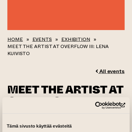
HOME
»
EVENTS
»
EXHIBITION
»
MEET THE ARTIST AT OVERFLOW III: LENA
KUIVISTO
All events
MEET THE ARTIST AT
OVERFLOW III: LENA
KUIVISTO
(op
Tämä sivusto käyttää evästeitä
01.09.2024 kl. 14.30—18.00