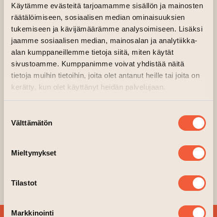
Käytämme evästeitä tarjoamamme sisällön ja mainosten
Main hall, 2nd floor, Factory
räätälöimiseen, sosiaalisen median ominaisuuksien
Meet the artist Lena Kuivisto at
tukemiseen ja kävijämäärämme analysoimiseen. Lisäksi
Overflow III exhibition on 1st
jaamme sosiaalisen median, mainosalan ja analytiikka-
September between 2.30pm to 6pm.
alan kumppaneillemme tietoja siitä, miten käytät
sivustoamme. Kumppanimme voivat yhdistää näitä
tietoja muihin tietoihin, joita olet antanut heille tai joita on
kerätty, kun olet käyttänyt heidän palvelujaan.
Suostumuksen
Välttämätön
valinta
Mieltymykset
Lena Kuivisto / Picture: Sini-
Meri Hedberg
Tilastot
Markkinointi