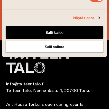
SIGN UP FOR OUR
NEWSLETTER!
Näytä tiedot
YES, PLEASE!
Salli kaikki
Salli valinta
info@taiteentalo.fi
Taiteen talo, Nunnankatu 4, 20700 Turku
Art House Turku is open during
events