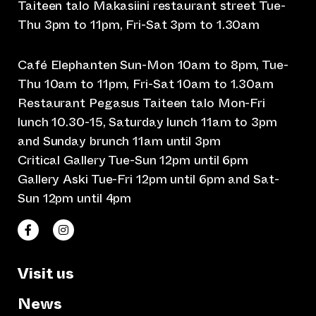
Taiteen talo Makasiini restaurant street Tue-
Thu 3pm to 11pm, Fri-Sat 3pm to 1.30am
Café Elephanten Sun-Mon 10am to 8pm, Tue-
Thu 10am to 11pm, Fri-Sat 10am to 1.30am
Restaurant Pegasus Taiteen talo Mon-Fri
lunch 10.30-15, Saturday lunch 11am to 3pm
and Sunday brunch 11am until 3pm
Critical Gallery Tue-Sun 12pm until 6pm
Gallery Aski Tue-Fri 12pm until 6pm and Sat-
Sun 12pm until 4pm
(opens an external website)
(opens an external website)
Taiteen talo Facebookissa
Taiteen talo Instagramissa
Visit us
News