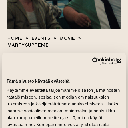
HOME
»
EVENTS
»
MOVIE
»
MARTY SUPREME
All events
(op
MARTY SUPREME
Tämä sivusto käyttää evästeitä
Käytämme evästeitä tarjoamamme sisällön ja mainosten
(opens an extern
27.01.2026 kl. 17.30—19.59
Buy ticket
räätälöimiseen, sosiaalisen median ominaisuuksien
(opens an exter
29.01.2026 kl. 16.00—18.29
Buy ticket
tukemiseen ja kävijämäärämme analysoimiseen. Lisäksi
(opens an exter
01.02.2026 kl. 18.30—20.59
Buy ticket
jaamme sosiaalisen median, mainosalan ja analytiikka-
(opens an exter
03.02.2026 kl. 15.00—17.29
Buy ticket
alan kumppaneillemme tietoja siitä, miten käytät
(opens an exter
04.02.2026 kl. 19.30—21.59
Buy ticket
sivustoamme. Kumppanimme voivat yhdistää näitä