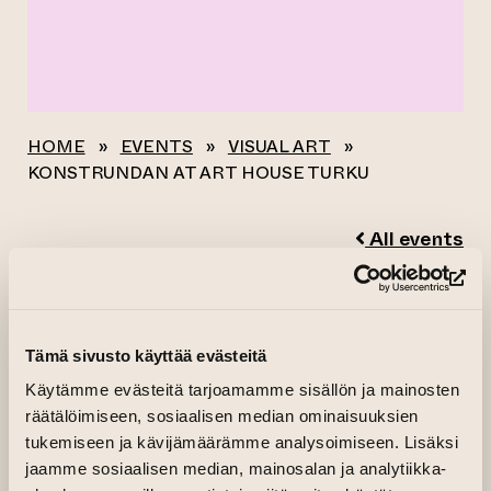
HOME
»
EVENTS
»
VISUAL ART
»
KONSTRUNDAN AT ART HOUSE TURKU
All events
KONSTRUNDAN AT
(op
ART HOUSE TURKU
Tämä sivusto käyttää evästeitä
Käytämme evästeitä tarjoamamme sisällön ja mainosten
07.09.2024–08.09.2024 kl. 11.00—17.00
räätälöimiseen, sosiaalisen median ominaisuuksien
tukemiseen ja kävijämäärämme analysoimiseen. Lisäksi
Factory
jaamme sosiaalisen median, mainosalan ja analytiikka-
(opens an external website)
Organiser:
Konstrundan