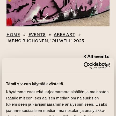
HOME
»
EVENTS
»
AREA ART
»
JARNO RUOHONEN, “OH WELL”, 2025
All events
JARNO RUOHONEN,
(op
“OH WELL”, 2025
Tämä sivusto käyttää evästeitä
Käytämme evästeitä tarjoamamme sisällön ja mainosten
25.06.2025–13.07.2025 kl. 08.00—23.00
räätälöimiseen, sosiaalisen median ominaisuuksien
tukemiseen ja kävijämäärämme analysoimiseen. Lisäksi
Art Wall
jaamme sosiaalisen median, mainosalan ja analytiikka-
New art on the public Art Wall until 13.7.