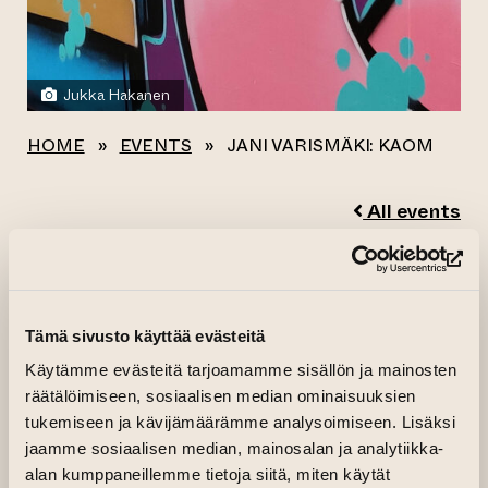
Jukka Hakanen
HOME
»
EVENTS
»
JANI VARISMÄKI: KAOM
All events
JANI VARISMÄKI:
(op
KAOM
Tämä sivusto käyttää evästeitä
Käytämme evästeitä tarjoamamme sisällön ja mainosten
26.07.2023–06.08.2023 kl. 10.00—22.00
räätälöimiseen, sosiaalisen median ominaisuuksien
Public Art Wall
tukemiseen ja kävijämäärämme analysoimiseen. Lisäksi
Jani Varismäki “Kaom” is a long-time graffiti
jaamme sosiaalisen median, mainosalan ja analytiikka-
artist from Seinäjoki. He has been involved in
alan kumppaneillemme tietoja siitä, miten käytät