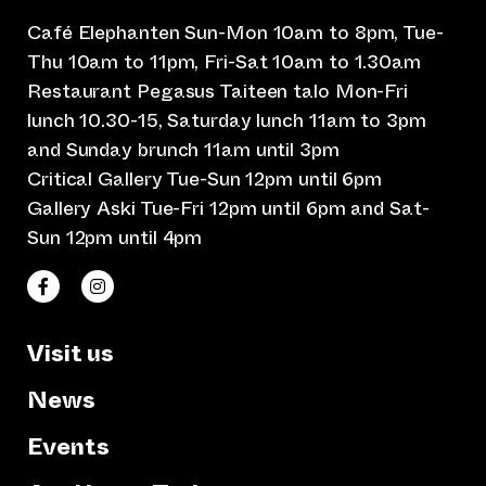
Café Elephanten Sun-Mon 10am to 8pm, Tue-
Thu 10am to 11pm, Fri-Sat 10am to 1.30am
Restaurant Pegasus Taiteen talo Mon-Fri
lunch 10.30-15, Saturday lunch 11am to 3pm
and Sunday brunch 11am until 3pm
Critical Gallery Tue-Sun 12pm until 6pm
Gallery Aski Tue-Fri 12pm until 6pm and Sat-
Sun 12pm until 4pm
(opens an external website)
(opens an external website)
Taiteen talo Facebookissa
Taiteen talo Instagramissa
Visit us
News
Events