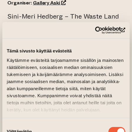
(opens an external website)
Organiser:
Gallery Aski
Sini-Meri Hedberg – The Waste Land
18.-29.9.2024 Tue-Sun 12-18.
(op
The series of painted horizons focuses
on the theme of death, depicting the
Tämä sivusto käyttää evästeitä
boundary of death. The exhibition
Käytämme evästeitä tarjoamamme sisällön ja mainosten
examines what is waiting for us on the
räätälöimiseen, sosiaalisen median ominaisuuksien
other side and what it looks like and
tukemiseen ja kävijämäärämme analysoimiseen. Lisäksi
feels like on the boundary of death.
jaamme sosiaalisen median, mainosalan ja analytiikka-
alan kumppaneillemme tietoja siitä, miten käytät
The paintings depict the moods in the
sivustoamme. Kumppanimme voivat yhdistää näitä
vicinity of death that are hard to put
tietoja muihin tietoihin, joita olet antanut heille tai joita on
into words. Confusion is reflected in
kerätty, kun olet käyttänyt heidän palvelujaan.
the paintings as color interpretations
and as various seen spaces, deserts.
Suostumuksen
Välttämätön