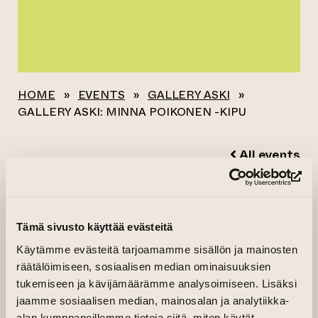
HOME
»
EVENTS
»
GALLERY ASKI
»
GALLERY ASKI: MINNA POIKONEN -KIPU
All events
(op
GALLERY ASKI:
MINNA POIKONEN -
Tämä sivusto käyttää evästeitä
KIPU
Käytämme evästeitä tarjoamamme sisällön ja mainosten
räätälöimiseen, sosiaalisen median ominaisuuksien
tukemiseen ja kävijämäärämme analysoimiseen. Lisäksi
30.01.2025 kl. 17.00—19.00
jaamme sosiaalisen median, mainosalan ja analytiikka-
31.01.2025 kl. 12.00—18.00
alan kumppaneillemme tietoja siitä, miten käytät