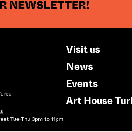
UR NEWSLETTER!
Visit us
News
Events
Turku
Art House Tur
ts
treet Tue-Thu 3pm to 11pm,