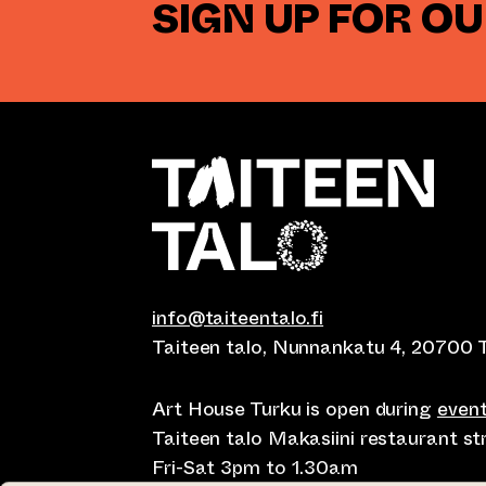
SIGN UP FOR O
info@taiteentalo.fi
Taiteen talo, Nunnankatu 4, 20700 
Art House Turku is open during
even
Taiteen talo Makasiini restaurant s
Fri-Sat 3pm to 1.30am