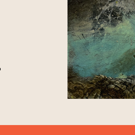
0
0
0
al website)