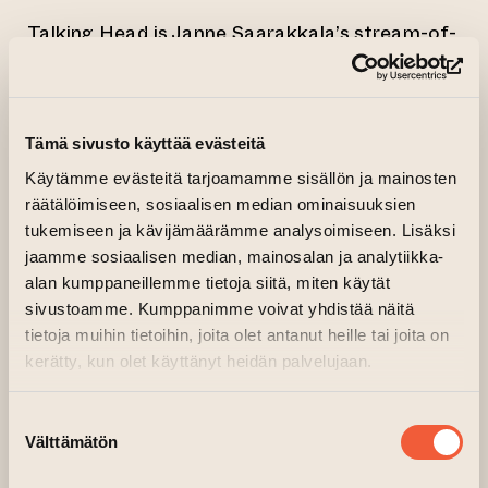
Talking Head is Janne Saarakkala’s stream-of-
consciousness performance, where he
(op
verbalizes every movement of his mind without
planning ahead—what he sees, experiences,
Tämä sivusto käyttää evästeitä
feels, and remembers in the moment. First,
Saarakkala speaks with his eyes closed, then
Käytämme evästeitä tarjoamamme sisällön ja mainosten
räätälöimiseen, sosiaalisen median ominaisuuksien
with eyes open facing the audience.
tukemiseen ja kävijämäärämme analysoimiseen. Lisäksi
Additionally, he performs a roughly 5-minute
jaamme sosiaalisen median, mainosalan ja analytiikka-
task that he doesn’t know about in advance.
alan kumppaneillemme tietoja siitä, miten käytät
Otherwise, there is no plan—just the present
sivustoamme. Kumppanimme voivat yhdistää näitä
and what Saarakkala is thinking right now.
tietoja muihin tietoihin, joita olet antanut heille tai joita on
kerätty, kun olet käyttänyt heidän palvelujaan.
Stylistically, Talking Head combines
improvisation, stand-up, and performance art.
Suostumuksen
The core experience of this piece, which
Välttämätön
valinta
explores the nature of thought and its effects,