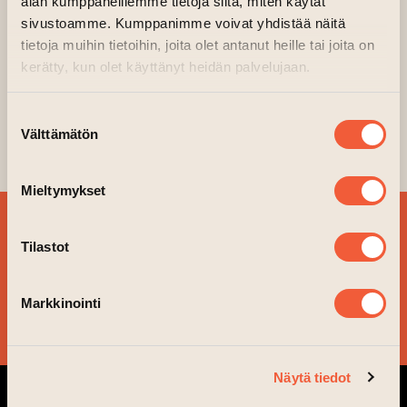
alan kumppaneillemme tietoja siitä, miten käytät
sivustoamme. Kumppanimme voivat yhdistää näitä
tietoja muihin tietoihin, joita olet antanut heille tai joita on
kerätty, kun olet käyttänyt heidän palvelujaan.
Suostumuksen
Välttämätön
valinta
Mieltymykset
SIGN UP FOR OUR
Tilastot
NEWSLETTER!
Markkinointi
YES, PLEASE!
Näytä tiedot