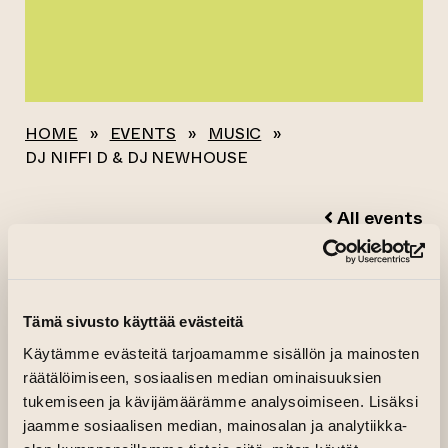
HOME
»
EVENTS
»
MUSIC
»
DJ NIFFI D & DJ NEWHOUSE
All events
(op
DJ NIFFI D & DJ
NEWHOUSE
Tämä sivusto käyttää evästeitä
Käytämme evästeitä tarjoamamme sisällön ja mainosten
04.07.2026 kl. 18.00—22.00
räätälöimiseen, sosiaalisen median ominaisuuksien
tukemiseen ja kävijämäärämme analysoimiseen. Lisäksi
Art House Turku Makasiini buildings
jaamme sosiaalisen median, mainosalan ja analytiikka-