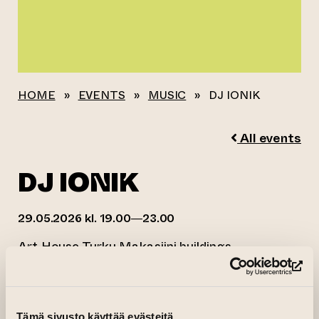
HOME
»
EVENTS
»
MUSIC
»
DJ IONIK
All events
DJ IONIK
29.05.2026 kl. 19.00—23.00
Art House Turku Makasiini buildings
(op
Tämä sivusto käyttää evästeitä