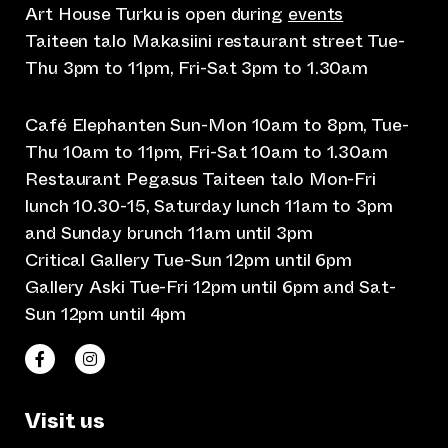
Art House Turku is open during
events
Taiteen talo Makasiini restaurant street Tue-
Thu 3pm to 11pm, Fri-Sat 3pm to 1.30am
Café Elephanten Sun-Mon 10am to 8pm, Tue-
Thu 10am to 11pm, Fri-Sat 10am to 1.30am
Restaurant Pegasus Taiteen talo Mon-Fri
lunch 10.30-15, Saturday lunch 11am to 3pm
and Sunday brunch 11am until 3pm
Critical Gallery Tue-Sun 12pm until 6pm
Gallery Aski Tue-Fri 12pm until 6pm and Sat-
Sun 12pm until 4pm
(opens an external website)
(opens an external website)
Taiteen talo Facebookissa
Taiteen talo Instagramissa
Visit us