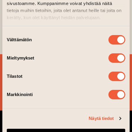
(opens
Organiser:
ARK+MUO+TKU / MEKIN OSATAAN
sivustoamme. Kumppanimme voivat yhdistää näitä
tietoja muihin tietoihin, joita olet antanut heille tai joita on
3.2.2023 kl 10:00-12:00
kerätty, kun olet käyttänyt heidän palvelujaan.
Design workshop for people in all ages.
A great opportunity to test design as a
Suostumuksen
hobby!
Välttämätön
valinta
Mieltymykset
SIGN UP FOR OUR
NEWSLETTER!
Tilastot
Markkinointi
YES, PLEASE!
Näytä tiedot