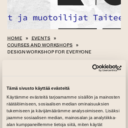
HOME
»
EVENTS
»
COURSES AND WORKSHOPS
»
DESIGN WORKSHOP FOR EVERYONE
All events
(op
DESIGN WORKSHOP
Tämä sivusto käyttää evästeitä
FOR EVERYONE
Käytämme evästeitä tarjoamamme sisällön ja mainosten
räätälöimiseen, sosiaalisen median ominaisuuksien
tukemiseen ja kävijämäärämme analysoimiseen. Lisäksi
03.02.2024 kl. 10.00—12.00
jaamme sosiaalisen median, mainosalan ja analytiikka-
Main hall, Factory, 2nd floor
alan kumppaneillemme tietoja siitä, miten käytät