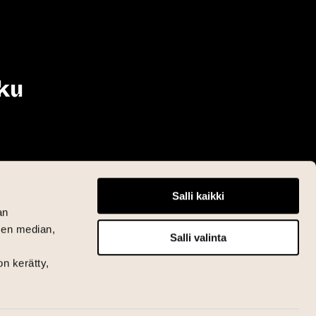
ku
Salli kaikki
an
sen median,
Salli valinta
on kerätty,