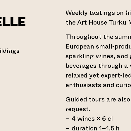
Weekly tastings on hi
ELLE
the Art House Turku M
Throughout the summe
European small-produ
ildings
sparkling wines, and
beverages through a 
relaxed yet expert-le
enthusiasts and curiou
Guided tours are also
request.
– 4 wines × 6 cl
– duration 1–1,5 h