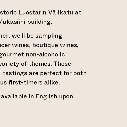
storic Luostarin Välikatu at
akasiini building.
r, we’ll be sampling
cer wines, boutique wines,
 gourmet non-alcoholic
variety of themes. These
d tastings are perfect for both
s first-timers alike.
 available in English upon