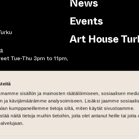
News
Events
Turku
Art House Tur
ts
treet Tue-Thu 3pm to 11pm,
8pm, Tue-Thu 10am to
teitä
mamme sisällön ja mainosten räätälöimiseen, sosiaalisen medi
-Fri lunch 10.30-15,
n ja kävijämäärämme analysoimiseen. Lisäksi jaamme sosiaali
day brunch 11am until 3pm
alan kumppaneillemme tietoja siitä, miten käytät sivustoamme.
näitä tietoja muihin tietoihin, joita olet antanut heille tai joita 
6pm
palvelujaan.
 and Sat-Sun 12pm until 4pm