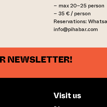
– max 20–25 person
– 35 € / person
Reservations: Whatsa
info@pihabar.com
UR NEWSLETTER!
Visit us