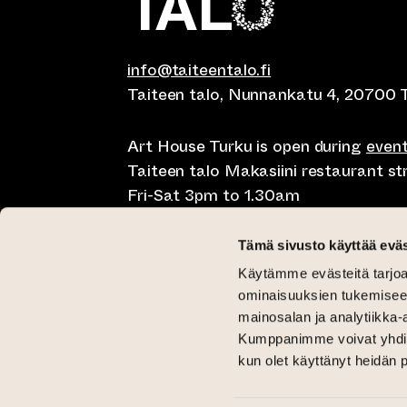
info@taiteentalo.fi
Taiteen talo, Nunnankatu 4, 20700 
Art House Turku is open during
even
Taiteen talo Makasiini restaurant s
Fri-Sat 3pm to 1.30am
Café Elephanten Sun-Mon 10am to 
Tämä sivusto käyttää eväs
11pm, Fri-Sat 10am to 1.30am
Käytämme evästeitä tarjoa
Restaurant Pegasus Taiteen talo Mon
ominaisuuksien tukemisee
Saturday lunch 11am to 3pm and Sun
mainosalan ja analytiikka-
Kumppanimme voivat yhdistää 
Critical Gallery Tue-Sun 12pm until 
kun olet käyttänyt heidän 
Gallery Aski Tue-Fri 12pm until 6pm