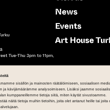
News
Events
Turku
Art House Tur
ts
treet Tue-Thu 3pm to 11pm,
8pm, Tue-Thu 10am to
teitä
mamme sisällön ja mainosten räätälöimiseen, sosiaalisen medi
-Fri lunch 10.30-15,
n ja kävijämäärämme analysoimiseen. Lisäksi jaamme sosiaali
day brunch 11am until 3pm
alan kumppaneillemme tietoja siitä, miten käytät sivustoamme.
näitä tietoja muihin tietoihin, joita olet antanut heille tai joita 
6pm
palvelujaan.
 and Sat-Sun 12pm until 4pm