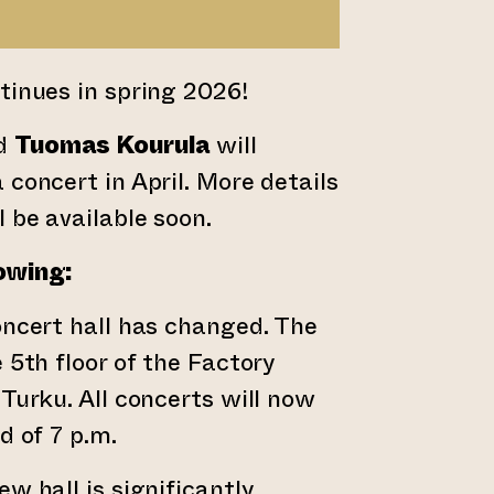
tinues in spring 2026!
d
Tuomas Kourula
will
 concert in April. More details
 be available soon.
owing:
oncert hall has changed. The
 5th floor of the Factory
 Turku. All concerts will now
d of 7 p.m.
w hall is significantly