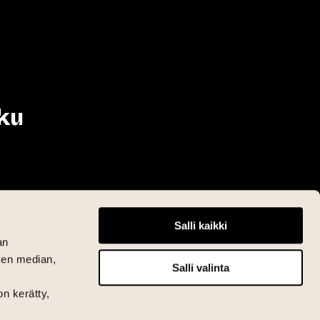
ku
Salli kaikki
an
sen median,
Salli valinta
on kerätty,