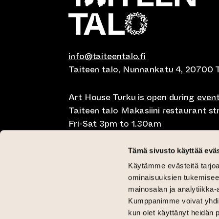
info@taiteentalo.fi
Taiteen talo, Nunnankatu 4, 20700 
Art House Turku is open during
even
Taiteen talo Makasiini restaurant s
Fri-Sat 3pm to 1.30am
Café Elephanten Sun-Mon 10am to 
Tämä sivusto käyttää eväs
11pm, Fri-Sat 10am to 1.30am
Käytämme evästeitä tarjoa
Restaurant Pegasus Taiteen talo Mon
ominaisuuksien tukemisee
Saturday lunch 11am to 3pm and Sun
mainosalan ja analytiikka-
Kumppanimme voivat yhdistää 
Critical Gallery Tue-Sun 12pm until 
kun olet käyttänyt heidän 
Gallery Aski Tue-Fri 12pm until 6pm