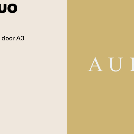
DUO
, door A3
n external website)