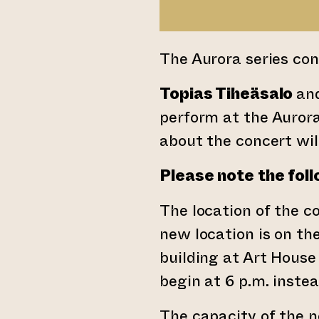
The Aurora series con
Topias Tiheäsalo
an
perform at the Aurora
about the concert will
Please note the foll
The location of the c
new location is on the
building at Art House
begin at 6 p.m. instea
The capacity of the ne