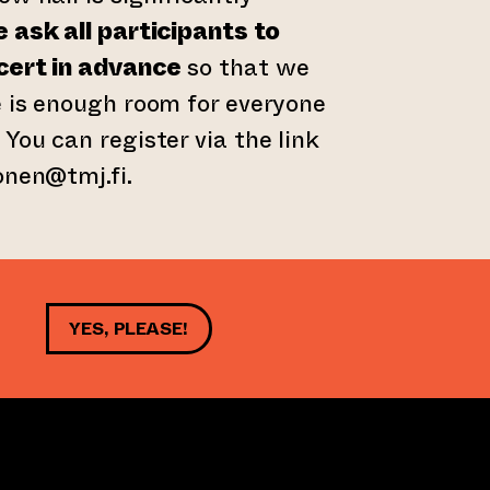
 ask all participants to
cert in advance
so that we
 is enough room for everyone
You can register via the link
onen@tmj.fi.
YES, PLEASE!