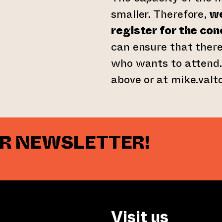
smaller. Therefore,
we
register for the con
can ensure that there
who wants to attend. 
above or at mike.valt
UR NEWSLETTER!
Visit us