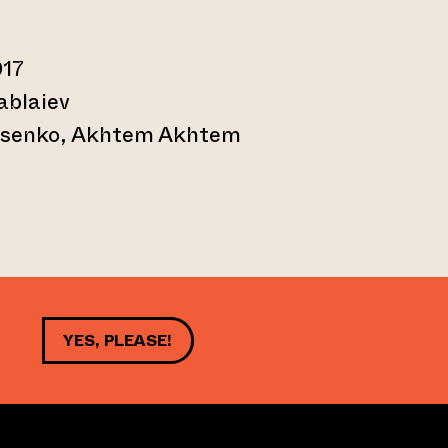
017
ablaiev
atsenko, Akhtem Akhtem
nal website)
YES, PLEASE!