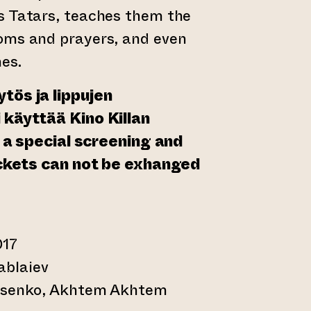
s Tatars, teaches them the
oms and prayers, and even
es.
tös ja lippujen
 käyttää Kino Killan
is a special screening and
tickets can not be exhanged
17
ablaiev
atsenko, Akhtem Akhtem