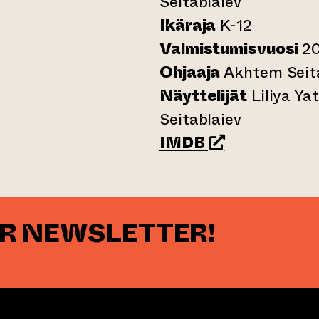
Seitablaiev
Ikäraja
K-12
Valmistumisvuosi
2
Ohjaaja
Akhtem Seit
Näyttelijät
Liliya Y
Seitablaiev
(opens an exter
IMDB
UR NEWSLETTER!