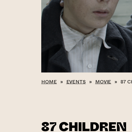
HOME
»
EVENTS
»
MOVIE
»
87 
87 CHILDREN