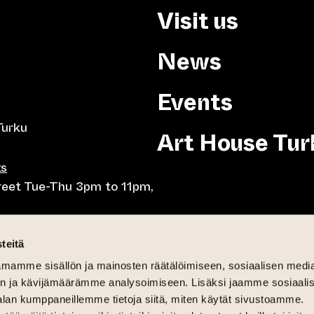
Visit us
News
Events
Turku
Art House Tur
ts
treet Tue-Thu 3pm to 11pm,
8pm, Tue-Thu 10am to
teitä
mamme sisällön ja mainosten räätälöimiseen, sosiaalisen medi
-Fri lunch 10.30-15,
n ja kävijämäärämme analysoimiseen. Lisäksi jaamme sosiaali
day brunch 11am until 3pm
alan kumppaneillemme tietoja siitä, miten käytät sivustoamme.