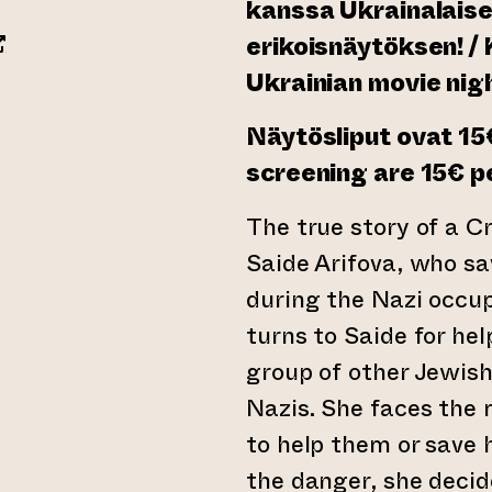
kanssa Ukrainalais
opens an external website)
erikoisnäytöksen! / 
Ukrainian movie nig
 website)
Näytösliput ovat 15€
screening are 15€ p
The true story of a
Saide Arifova, who s
during the Nazi occu
turns to Saide for hel
group of other Jewish
Nazis. She faces the 
to help them or save 
the danger, she decid