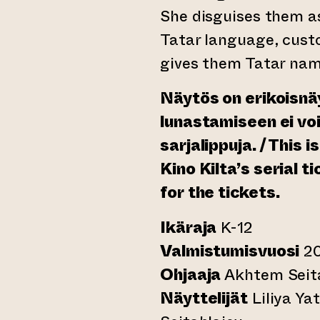
She disguises them a
Tatar language, cust
gives them Tatar nam
Näytös on erikoisnäy
lunastamiseen ei voi
sarjalippuja. / This 
Kino Kilta’s serial 
for the tickets.
Ikäraja
K-12
Valmistumisvuosi
20
Ohjaaja
Akhtem Seit
Näyttelijät
Liliya Y