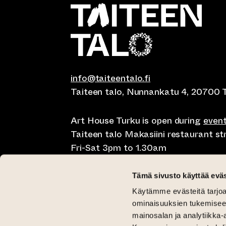
info@taiteentalo.fi
Taiteen talo, Nunnankatu 4, 20700 
Art House Turku is open during
even
Taiteen talo Makasiini restaurant s
Fri-Sat 3pm to 1.30am
Café Elephanten Sun-Mon 10am to 
Tämä sivusto käyttää eväs
11pm, Fri-Sat 10am to 1.30am
Käytämme evästeitä tarjoa
Restaurant Pegasus Taiteen talo Mon
ominaisuuksien tukemisee
Saturday lunch 11am to 3pm and Sun
mainosalan ja analytiikka-