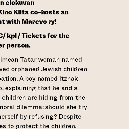
en elokuvan
Kino Kilta co-hosts an
ht with Marevo ry!
/ kpl / Tickets for the
er person.
 Crimean Tatar woman named
aved orphaned Jewish children
pation. A boy named Itzhak
p, explaining that he and a
 children are hiding from the
moral dilemma: should she try
herself by refusing? Despite
es to protect the children.