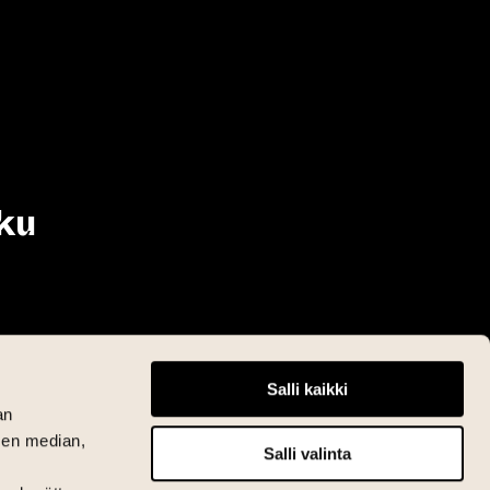
ku
Salli kaikki
an
sen median,
Salli valinta