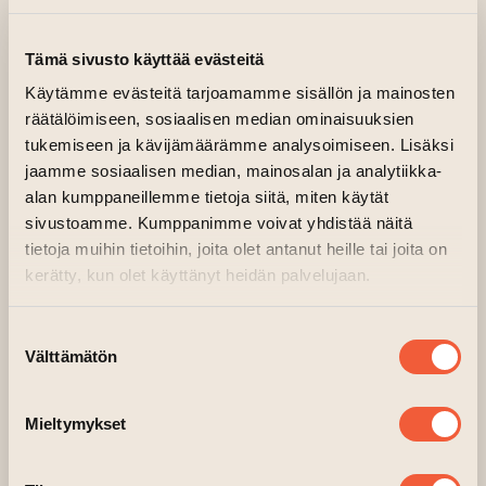
Art Wall
Tämä sivusto käyttää evästeitä
Käytämme evästeitä tarjoamamme sisällön ja mainosten
räätälöimiseen, sosiaalisen median ominaisuuksien
tukemiseen ja kävijämäärämme analysoimiseen. Lisäksi
jaamme sosiaalisen median, mainosalan ja analytiikka-
alan kumppaneillemme tietoja siitä, miten käytät
sivustoamme. Kumppanimme voivat yhdistää näitä
tietoja muihin tietoihin, joita olet antanut heille tai joita on
kerätty, kun olet käyttänyt heidän palvelujaan.
Suostumuksen
Välttämätön
valinta
Mieltymykset
New art work on the Art Wall until