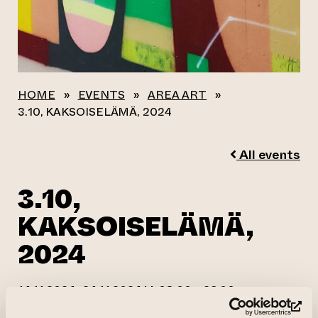
HOME
»
EVENTS
»
AREA ART
»
3.10, KAKSOISELÄMÄ, 2024
All events
3.10,
KAKSOISELÄMÄ,
2024
14.11.2024–24.11.2024 kl. 08.00—23.00
(op