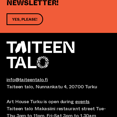
NEWSLETTER!
YES, PLEASE!
info@taiteentalo.fi
Taiteen talo, Nunnankatu 4, 20700 Turku
Art House Turku is open during
events
Taiteen talo Makasiini restaurant street Tue-
Thu 3pm to 11pm, Fri-Sat 3pm to 1.30am