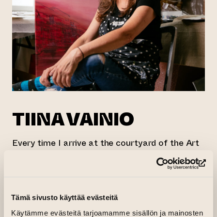
TIINA VAINIO
Every time I arrive at the courtyard of the Art
House, I am filled with joy that my studio is
here. It is great to be part of this community in
(op
the middle of historic Turku! I work both in my
own studio and in the workshop of Turku
Tämä sivusto käyttää evästeitä
Printmakers Association in the Art House
Käytämme evästeitä tarjoamamme sisällön ja mainosten