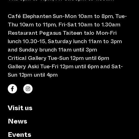
Café Elephanten Sun-Mon 10am to 8pm, Tue-
Thu 10am to 11pm, Fri-Sat 10am to 1.30am
Restaurant Pegasus Taiteen talo Mon-Fri
lunch 10.30-15, Saturday lunch 11am to 3pm
and Sunday brunch 11am until 3pm
Critical Gallery Tue-Sun 12pm until 6pm
Gallery Aski Tue-Fri 12pm until 6pm and Sat-
Sun 12pm until 4pm
(opens an external website)
(opens an external website)
Taiteen talo Facebookissa
Taiteen talo Instagramissa
Visit us
News
Events