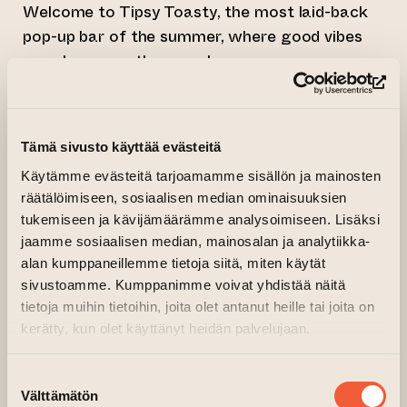
Welcome to Tipsy Toasty, the most laid-back
pop-up bar of the summer, where good vibes
are always on the menu!
(op
We serve carefully selected wines, local craft
beers, and refreshing lemonades, perfect for
sunny afternoons and balmy evenings.
Tämä sivusto käyttää evästeitä
Käytämme evästeitä tarjoamamme sisällön ja mainosten
On the food side, we’ve got flavour-packed
räätälöimiseen, sosiaalisen median ominaisuuksien
grilled sandwiches & tasty finger foods.
tukemiseen ja kävijämäärämme analysoimiseen. Lisäksi
Whether you’re after a light snack or a hearty
jaamme sosiaalisen median, mainosalan ja analytiikka-
meal, we’ve got you covered.
alan kumppaneillemme tietoja siitä, miten käytät
sivustoamme. Kumppanimme voivat yhdistää näitä
Tipsy Toasty was born from a love for good
tietoja muihin tietoihin, joita olet antanut heille tai joita on
food, drinks and bringing people together.
kerätty, kun olet käyttänyt heidän palvelujaan.
What matters most to us is a relaxed, fun
atmosphere and that shines through in every
Suostumuksen
bite and every smile.
Välttämätön
valinta