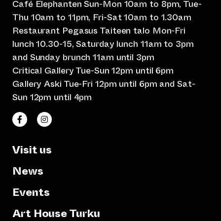
Café Elephanten Sun-Mon 10am to 8pm, Tue-
Thu 10am to 11pm, Fri-Sat 10am to 1.30am
Restaurant Pegasus Taiteen talo Mon-Fri
lunch 10.30-15, Saturday lunch 11am to 3pm
and Sunday brunch 11am until 3pm
Critical Gallery Tue-Sun 12pm until 6pm
Gallery Aski Tue-Fri 12pm until 6pm and Sat-
Sun 12pm until 4pm
(opens an external website)
(opens an external website)
Taiteen talo Facebookissa
Taiteen talo Instagramissa
Visit us
News
Events
Art House Turku