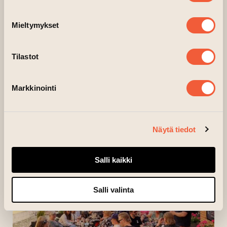
Come solo, with a friend, or bring the whole
Mieltymykset
crew, every moment tastes like summer
at Tipsy Toasty.
Tilastot
Markkinointi
Näytä tiedot
Salli kaikki
Salli valinta