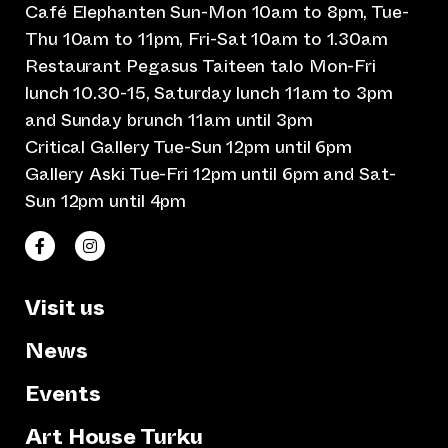
Café Elephanten Sun-Mon 10am to 8pm, Tue-
Thu 10am to 11pm, Fri-Sat 10am to 1.30am
Restaurant Pegasus Taiteen talo Mon-Fri
lunch 10.30-15, Saturday lunch 11am to 3pm
and Sunday brunch 11am until 3pm
Critical Gallery Tue-Sun 12pm until 6pm
Gallery Aski Tue-Fri 12pm until 6pm and Sat-
Sun 12pm until 4pm
(opens an external website)
(opens an external website)
Taiteen talo Facebookissa
Taiteen talo Instagramissa
Visit us
News
Events
Art House Turku