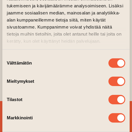
tukemiseen ja kävijämäärämme analysoimiseen. Lisäksi
Critical Gallery (Entrance C4)
jaamme sosiaalisen median, mainosalan ja analytiikka-
(opens an external websit
Organiser:
Kriittinen Galleria
alan kumppaneillemme tietoja siitä, miten käytät
Critical Artistic Practices: Participants in
sivustoamme. Kumppanimme voivat yhdistää näitä
tietoja muihin tietoihin, joita olet antanut heille tai joita on
discussion are artist and researcher
Sepideh
kerätty, kun olet käyttänyt heidän palvelujaan.
Rahaa
, visual artist, freelance curator,
editor
Elham Rahmati
, and
Anna
Suostumuksen
Vuoria,
Executive Director of Photographic
Välttämätön
valinta
Centre Peri.
The discussion will be held in English. The event
Mieltymykset
is free of charge. Welcome!
Tilastot
SIGN UP FOR OUR
Markkinointi
NEWSLETTER!