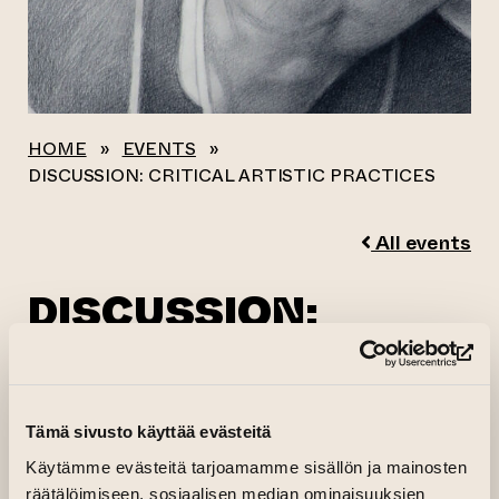
HOME
»
EVENTS
»
DISCUSSION: CRITICAL ARTISTIC PRACTICES
All events
DISCUSSION:
CRITICAL ARTISTIC
(op
PRACTICES
Tämä sivusto käyttää evästeitä
19.10.2024 kl. 15.30—17.00
Käytämme evästeitä tarjoamamme sisällön ja mainosten
01.01.1970 kl. 00.00
räätälöimiseen, sosiaalisen median ominaisuuksien